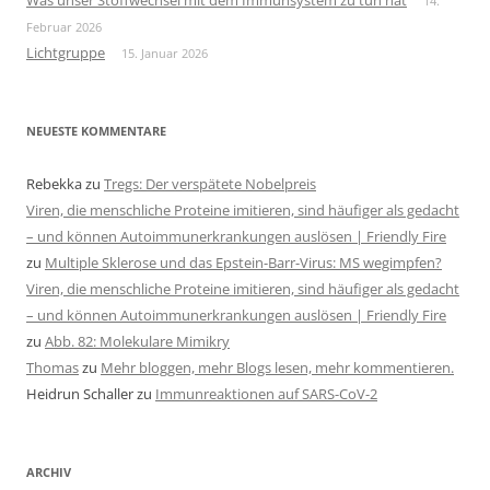
Was unser Stoffwechsel mit dem Immunsystem zu tun hat
14.
Februar 2026
Lichtgruppe
15. Januar 2026
NEUESTE KOMMENTARE
Rebekka
zu
Tregs: Der verspätete Nobelpreis
Viren, die menschliche Proteine imitieren, sind häufiger als gedacht
– und können Autoimmunerkrankungen auslösen | Friendly Fire
zu
Multiple Sklerose und das Epstein-Barr-Virus: MS wegimpfen?
Viren, die menschliche Proteine imitieren, sind häufiger als gedacht
– und können Autoimmunerkrankungen auslösen | Friendly Fire
zu
Abb. 82: Molekulare Mimikry
Thomas
zu
Mehr bloggen, mehr Blogs lesen, mehr kommentieren.
Heidrun Schaller
zu
Immunreaktionen auf SARS-CoV-2
ARCHIV