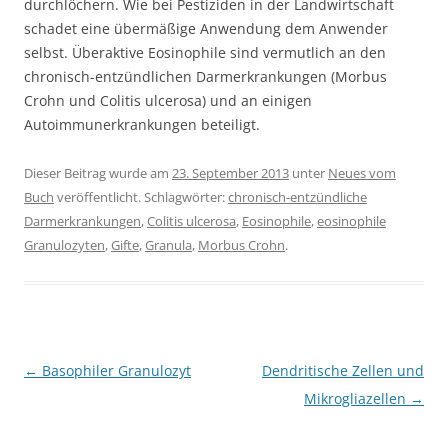
durchlöchern. Wie bei Pestiziden in der Landwirtschaft
schadet eine übermäßige Anwendung dem Anwender
selbst. Überaktive Eosinophile sind vermutlich an den
chronisch-entzündlichen Darmerkrankungen (Morbus
Crohn und Colitis ulcerosa) und an einigen
Autoimmunerkrankungen beteiligt.
Dieser Beitrag wurde am
23. September 2013
unter
Neues vom
Buch
veröffentlicht. Schlagwörter:
chronisch-entzündliche
Darmerkrankungen
,
Colitis ulcerosa
,
Eosinophile
,
eosinophile
Granulozyten
,
Gifte
,
Granula
,
Morbus Crohn
.
Beitragsnavigation
←
Basophiler Granulozyt
Dendritische Zellen und
Mikrogliazellen
→