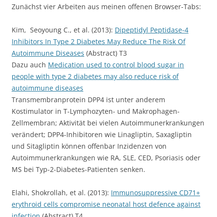
Zunächst vier Arbeiten aus meinen offenen Browser-Tabs:
Kim, Seoyoung C., et al. (2013):
Dipeptidyl Peptidase-4
Inhibitors In Type 2 Diabetes May Reduce The Risk Of
Autoimmune Diseases
(Abstract) T3
Dazu auch
Medication used to control blood sugar in
people with type 2 diabetes may also reduce risk of
autoimmune diseases
Transmembranprotein DPP4 ist unter anderem
Kostimulator in T-Lymphozyten- und Makrophagen-
Zellmembran; Aktivität bei vielen Autoimmunerkrankungen
verändert; DPP4-Inhibitoren wie Linagliptin, Saxagliptin
und Sitagliptin können offenbar Inzidenzen von
Autoimmunerkrankungen wie RA, SLE, CED, Psoriasis oder
MS bei Typ-2-Diabetes-Patienten senken.
Elahi, Shokrollah, et al. (2013):
Immunosuppressive CD71+
erythroid cells compromise neonatal host defence against
infection
(Abstract) T4