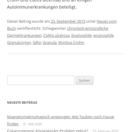
Autoimmunerkrankungen beteiligt.
Dieser Beitrag wurde am
23. September 2013
unter
Neues vom
Buch
veröffentlicht. Schlagwörter:
chronisch-entzündliche
Darmerkrankungen
,
Colitis ulcerosa
,
Eosinophile
,
eosinophile
Granulozyten
,
Gifte
,
Granula
,
Morbus Crohn
.
Suchen
nach:
NEUESTE BEITRÄGE
Magnetomakrophagisch angezogen: Wie Tauben nach Hause
finden
31. Mai 2026
Eukaryogenese: Königskinder-Problem gelöst?
22. Februar 2026