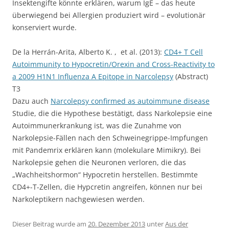
Insektengifte könnte erklären, warum IgE – das heute
überwiegend bei Allergien produziert wird – evolutionär
konserviert wurde.
De la Herrán-Arita, Alberto K. , et al. (2013):
CD4+ T Cell
Autoimmunity to Hypocretin/Orexin and Cross-Reactivity to
a 2009 H1N1 Influenza A Epitope in Narcolepsy
(Abstract)
T3
Dazu auch
Narcolepsy confirmed as autoimmune disease
Studie, die die Hypothese bestätigt, dass Narkolepsie eine
Autoimmunerkrankung ist, was die Zunahme von
Narkolepsie-Fällen nach den Schweinegrippe-Impfungen
mit Pandemrix erklären kann (molekulare Mimikry). Bei
Narkolepsie gehen die Neuronen verloren, die das
„Wachheitshormon“ Hypocretin herstellen. Bestimmte
CD4+-T-Zellen, die Hypcretin angreifen, können nur bei
Narkoleptikern nachgewiesen werden.
Dieser Beitrag wurde am
20. Dezember 2013
unter
Aus der