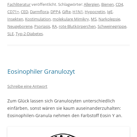
Fachliteratur
veröffentlicht. Schlagwörter:
Allergien
,
Bienen
,
CD4
,
CD71+
,
CED
,
Darmflora
,
DPP4
,
Gifte
,
H1N1
,
Hypocretin
,
IgE
,
Insekten
,
Kostimulation
,
molekulare Mimikry
,
MS
,
Narkolepsie
,
Neugeborene
,
Psoriasis
,
RA
,
rote Blutkörperchen
,
Schweinegrippe
,
SLE
,
Typ-2-Diabetes
.
Eosinophiler Granulozyt
Schreibe eine Antwort
Zum Glück lassen sich Granulozyten unterschiedlich
einfärben, sonst wären sie kaum auseinanderzuhalten:
Eosinophilen-Granula nehmen den Farbstoff Eosin Y an.