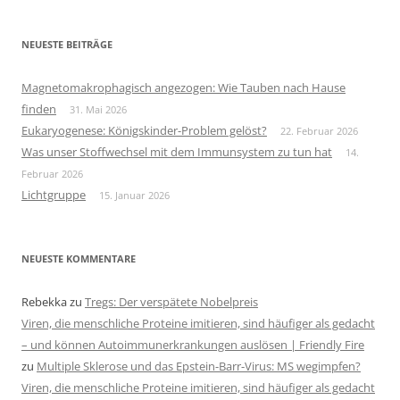
NEUESTE BEITRÄGE
Magnetomakrophagisch angezogen: Wie Tauben nach Hause
finden
31. Mai 2026
Eukaryogenese: Königskinder-Problem gelöst?
22. Februar 2026
Was unser Stoffwechsel mit dem Immunsystem zu tun hat
14.
Februar 2026
Lichtgruppe
15. Januar 2026
NEUESTE KOMMENTARE
Rebekka
zu
Tregs: Der verspätete Nobelpreis
Viren, die menschliche Proteine imitieren, sind häufiger als gedacht
– und können Autoimmunerkrankungen auslösen | Friendly Fire
zu
Multiple Sklerose und das Epstein-Barr-Virus: MS wegimpfen?
Viren, die menschliche Proteine imitieren, sind häufiger als gedacht