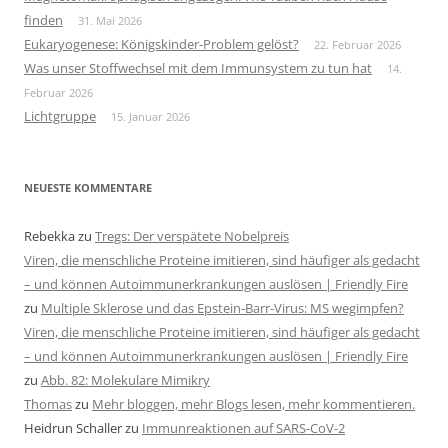
finden
31. Mai 2026
Eukaryogenese: Königskinder-Problem gelöst?
22. Februar 2026
Was unser Stoffwechsel mit dem Immunsystem zu tun hat
14.
Februar 2026
Lichtgruppe
15. Januar 2026
NEUESTE KOMMENTARE
Rebekka
zu
Tregs: Der verspätete Nobelpreis
Viren, die menschliche Proteine imitieren, sind häufiger als gedacht
– und können Autoimmunerkrankungen auslösen | Friendly Fire
zu
Multiple Sklerose und das Epstein-Barr-Virus: MS wegimpfen?
Viren, die menschliche Proteine imitieren, sind häufiger als gedacht
– und können Autoimmunerkrankungen auslösen | Friendly Fire
zu
Abb. 82: Molekulare Mimikry
Thomas
zu
Mehr bloggen, mehr Blogs lesen, mehr kommentieren.
Heidrun Schaller
zu
Immunreaktionen auf SARS-CoV-2