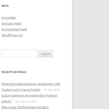
META
Anmelden
Eintrags-Feed
Kommentar-Feed
WordPress.org
Suchen
nach:
NEUESTE BEITRÄGE
Magnetomakrophagisch angezogen: Wie
Tauben nach Hause finden
31. Mai 2026
Eukaryogenese: Königskinder-Problem
gelöst?
22. Februar 2026
Was unser Stoffwechsel mit dem