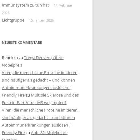
Immunsystem zu tun hat
14. Februar
2026
Lichtgruppe
15. Januar 2026
NEUESTE KOMMENTARE
Rebekka
zu
Tregs: Der verspätete
Nobelpreis
Viren, die menschliche Proteine imitieren,
sind häufiger als gedacht – und können
Autoimmunerkrankungen auslösen |
Friendly Fire
zu
Multiple Sklerose und das
Epstein-Barr-Virus: MS wegimpfen?
Viren, die menschliche Proteine imitieren,
sind häufiger als gedacht – und können
Autoimmunerkrankungen auslösen |
Friendly Fire
zu
Abb. 82: Molekulare