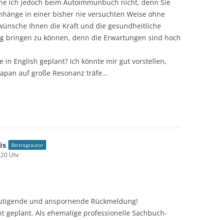
ehe ich jedoch beim Autoimmunbuch nicht, denn Sie
hänge in einer bisher nie versuchten Weise ohne
 wünsche Ihnen die Kraft und die gesundheitliche
eg bringen zu können, denn die Erwartungen sind hoch
 in English geplant? Ich könnte mir gut vorstellen,
 Japan auf große Resonanz träfe…
is
Beitragsautor
:20 Uhr
mutigende und anspornende Rückmeldung!
ht geplant. Als ehemalige professionelle Sachbuch-