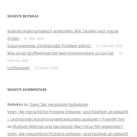
NEUESTE BEITRÄGE
Magnetomakrophagisch angezogen: Wie Tauben nach Hause
finden
31. Mai 2026
Eukaryogenese: Königskinder-Problem gelöst?
22. Februar 2026
Was unser Stoffwechsel mit dem Immunsystem zu tun hat
14.
Februar 2026
Lichtgruppe
15. Januar 2026
NEUESTE KOMMENTARE
Rebekka
zu
Tregs: Der verspätete Nobelpreis
Viren, die menschliche Proteine imitieren, sind häufiger als gedacht
– und können Autoimmunerkrankungen auslösen | Friendly Fire
zu
Multiple Sklerose und das Epstein-Barr-Virus: MS wegimpfen?
Viren, die menschliche Proteine imitieren, sind häufiger als gedacht