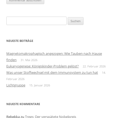
Suchen
nach:
NEUESTE BEITRÄGE
Magnetomakrophagisch angezogen: Wie Tauben nach Hause
finden
31. Mai 2026
Eukaryogenese: Königskinder-Problem gelöst?
22. Februar 2026
Was unser Stoffwechsel mit dem Immunsystem zu tun hat
14.
Februar 2026
Lichtgruppe
15. Januar 2026
NEUESTE KOMMENTARE
Rebekka
zu
Tregs: Der verspätete Nobelpreis