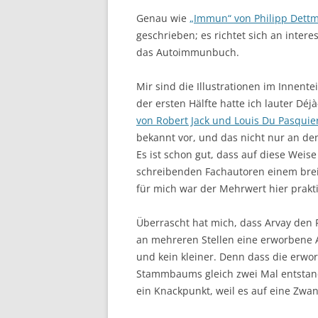
Genau wie
„Immun“ von Philipp Dett
geschrieben; es richtet sich an intere
das Autoimmunbuch.
Mir sind die Illustrationen im Innente
der ersten Hälfte hatte ich lauter Déj
von Robert Jack und Louis Du Pasquie
bekannt vor, und das nicht nur an den 
Es ist schon gut, dass auf diese Weis
schreibenden Fachautoren einem brei
für mich war der Mehrwert hier prakti
Überrascht hat mich, dass Arvay de
an mehreren Stellen eine erworbene Ab
und kein kleiner. Denn dass die erwo
Stammbaums gleich zwei Mal entstand
ein Knackpunkt, weil es auf eine Zwan