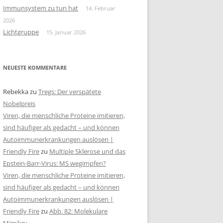
Immunsystem zu tun hat
14. Februar
2026
Lichtgruppe
15. Januar 2026
NEUESTE KOMMENTARE
Rebekka
zu
Tregs: Der verspätete
Nobelpreis
Viren, die menschliche Proteine imitieren,
sind häufiger als gedacht – und können
Autoimmunerkrankungen auslösen |
Friendly Fire
zu
Multiple Sklerose und das
Epstein-Barr-Virus: MS wegimpfen?
Viren, die menschliche Proteine imitieren,
sind häufiger als gedacht – und können
Autoimmunerkrankungen auslösen |
Friendly Fire
zu
Abb. 82: Molekulare