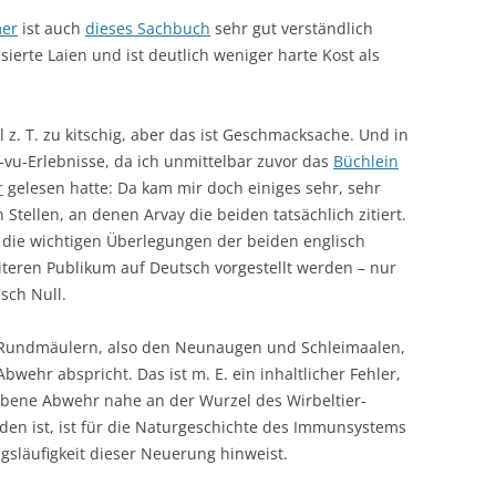
mer
ist auch
dieses Sachbuch
sehr gut verständlich
ssierte Laien und ist deutlich weniger harte Kost als
il z. T. zu kitschig, aber das ist Geschmacksache. Und in
à-vu-Erlebnisse, da ich unmittelbar zuvor das
Büchlein
r
gelesen hatte: Da kam mir doch einiges sehr, sehr
Stellen, an denen Arvay die beiden tatsächlich zitiert.
e die wichtigen Überlegungen der beiden englisch
teren Publikum auf Deutsch vorgestellt werden – nur
sch Null.
n Rundmäulern, also den Neunaugen und Schleimaalen,
wehr abspricht. Das ist m. E. ein inhaltlicher Fehler,
rbene Abwehr nahe an der Wurzel des Wirbeltier-
en ist, ist für die Naturgeschichte des Immunsystems
gsläufigkeit dieser Neuerung hinweist.