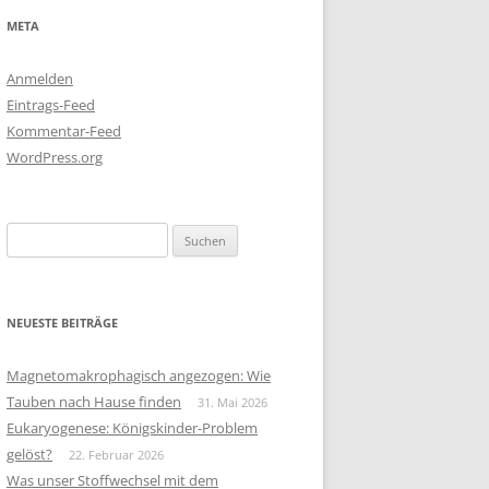
META
Anmelden
Eintrags-Feed
Kommentar-Feed
WordPress.org
Suchen
nach:
NEUESTE BEITRÄGE
Magnetomakrophagisch angezogen: Wie
Tauben nach Hause finden
31. Mai 2026
Eukaryogenese: Königskinder-Problem
gelöst?
22. Februar 2026
Was unser Stoffwechsel mit dem