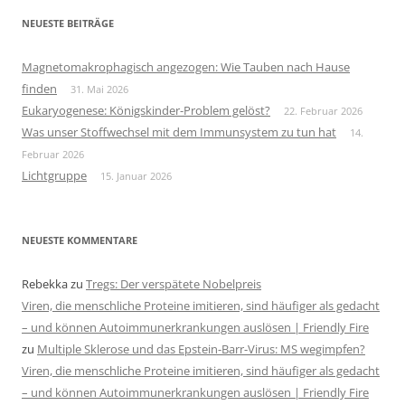
NEUESTE BEITRÄGE
Magnetomakrophagisch angezogen: Wie Tauben nach Hause
finden
31. Mai 2026
Eukaryogenese: Königskinder-Problem gelöst?
22. Februar 2026
Was unser Stoffwechsel mit dem Immunsystem zu tun hat
14.
Februar 2026
Lichtgruppe
15. Januar 2026
NEUESTE KOMMENTARE
Rebekka
zu
Tregs: Der verspätete Nobelpreis
Viren, die menschliche Proteine imitieren, sind häufiger als gedacht
– und können Autoimmunerkrankungen auslösen | Friendly Fire
zu
Multiple Sklerose und das Epstein-Barr-Virus: MS wegimpfen?
Viren, die menschliche Proteine imitieren, sind häufiger als gedacht
– und können Autoimmunerkrankungen auslösen | Friendly Fire