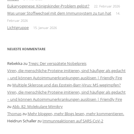
Eukaryogenese: Königskinder-Problem gelöst?
22. Februar 2026
Was unser Stoffwechsel mit dem Immunsystem zu tun hat
14.
Februar 2026
Lichtgruppe
15. Januar 2026
NEUESTE KOMMENTARE
Rebekka
zu
Tregs: Der verspätete Nobelpreis
Viren, die menschliche Proteine imitieren, sind häufiger als gedacht
– und können Autoimmunerkrankungen auslösen | Friendly Fire
zu
Multiple Sklerose und das Epstein-Barr-Virus: MS wegimpfen?
Viren, die menschliche Proteine imitieren, sind häufiger als gedacht
– und können Autoimmunerkrankungen auslösen | Friendly Fire
zu
Abb. 82: Molekulare Mimikry
Thomas
zu
Mehr bloggen, mehr Blogs lesen, mehr kommentieren.
Heidrun Schaller
zu
Immunreaktionen auf SARS-CoV-2