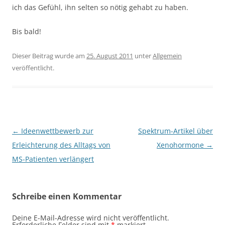
ich das Gefühl, ihn selten so nötig gehabt zu haben.
Bis bald!
Dieser Beitrag wurde am
25. August 2011
unter
Allgemein
veröffentlicht.
Beitragsnavigation
←
Ideenwettbewerb zur
Spektrum-Artikel über
Erleichterung des Alltags von
Xenohormone
→
MS-Patienten verlängert
Schreibe einen Kommentar
Deine E-Mail-Adresse wird nicht veröffentlicht.
Erforderliche Felder sind mit
*
markiert