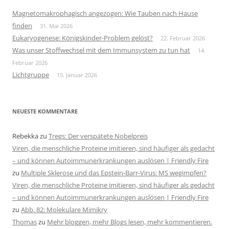
Magnetomakrophagisch angezogen: Wie Tauben nach Hause
finden
31. Mai 2026
Eukaryogenese: Königskinder-Problem gelöst?
22. Februar 2026
Was unser Stoffwechsel mit dem Immunsystem zu tun hat
14.
Februar 2026
Lichtgruppe
15. Januar 2026
NEUESTE KOMMENTARE
Rebekka
zu
Tregs: Der verspätete Nobelpreis
Viren, die menschliche Proteine imitieren, sind häufiger als gedacht
– und können Autoimmunerkrankungen auslösen | Friendly Fire
zu
Multiple Sklerose und das Epstein-Barr-Virus: MS wegimpfen?
Viren, die menschliche Proteine imitieren, sind häufiger als gedacht
– und können Autoimmunerkrankungen auslösen | Friendly Fire
zu
Abb. 82: Molekulare Mimikry
Thomas
zu
Mehr bloggen, mehr Blogs lesen, mehr kommentieren.