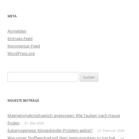
META
Anmelden
Eintrags-Feed
Kommentar-Feed
WordPress.org
Suchen
nach:
NEUESTE BEITRÄGE
Magnetomakrophagisch angezogen: Wie Tauben nach Hause
finden
31. Mai 2026
Eukaryogenese: Königskinder-Problem gelöst?
22. Februar 2026
Was unser Stoffwechsel mit dem Immunsystem zu tun hat
14.