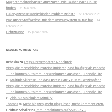
Magnetomakrophagisch angezogen: Wie Tauben nach Hause
finden
31. Mai 2026
Eukaryogenese: Königskinder-Problem gelöst?
22. Februar 2026
Was unser Stoffwechsel mit dem Immunsystem zu tun hat
14.
Februar 2026
Lichtgruppe
15. Januar 2026
NEUESTE KOMMENTARE
Rebekka
zu
Tregs: Der verspätete Nobelpreis
Viren, die menschliche Proteine imitieren, sind häufiger als gedacht
– und können Autoimmunerkrankungen auslösen | Friendly Fire
zu
Multiple Sklerose und das Epstein-Barr-Virus: MS wegimpfen?
Viren, die menschliche Proteine imitieren, sind häufiger als gedacht
– und können Autoimmunerkrankungen auslösen | Friendly Fire
zu
Abb. 82: Molekulare Mimikry
Thomas
zu
Mehr bloggen, mehr Blogs lesen, mehr kommentieren.
Heidrun Schaller
zu
Immunreaktionen auf SARS-CoV-2