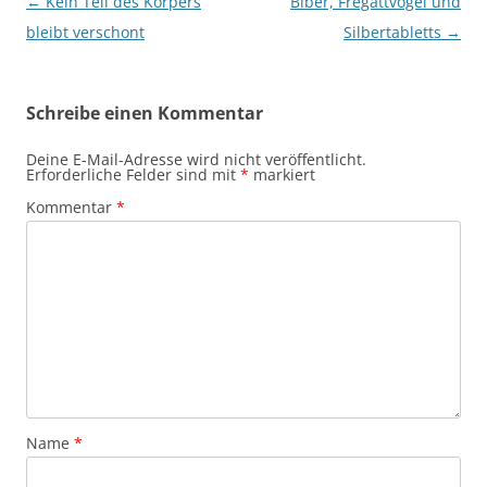
Beitragsnavigation
←
Kein Teil des Körpers
Biber, Fregattvögel und
bleibt verschont
Silbertabletts
→
Schreibe einen Kommentar
Deine E-Mail-Adresse wird nicht veröffentlicht.
Erforderliche Felder sind mit
*
markiert
Kommentar
*
Name
*