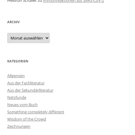
Heidrun Schaller
zu
Immunreaktionen auf SARS-CoV-2
ARCHIV
Archiv
KATEGORIEN
Allgemein
Aus der Fachliteratur
Aus der Sekundärliteratur
Netzfunde
Neues vom Buch
Something completely different
Wisdom of the Crowd
Zeichnungen