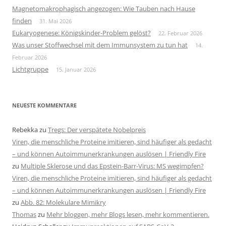
Magnetomakrophagisch angezogen: Wie Tauben nach Hause
finden
31. Mai 2026
Eukaryogenese: Königskinder-Problem gelöst?
22. Februar 2026
Was unser Stoffwechsel mit dem Immunsystem zu tun hat
14.
Februar 2026
Lichtgruppe
15. Januar 2026
NEUESTE KOMMENTARE
Rebekka
zu
Tregs: Der verspätete Nobelpreis
Viren, die menschliche Proteine imitieren, sind häufiger als gedacht
– und können Autoimmunerkrankungen auslösen | Friendly Fire
zu
Multiple Sklerose und das Epstein-Barr-Virus: MS wegimpfen?
Viren, die menschliche Proteine imitieren, sind häufiger als gedacht
– und können Autoimmunerkrankungen auslösen | Friendly Fire
zu
Abb. 82: Molekulare Mimikry
Thomas
zu
Mehr bloggen, mehr Blogs lesen, mehr kommentieren.