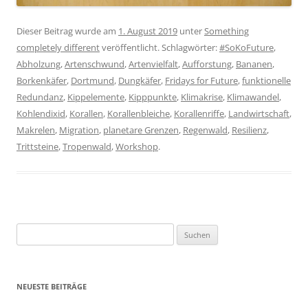
Dieser Beitrag wurde am
1. August 2019
unter
Something
completely different
veröffentlicht. Schlagwörter:
#SoKoFuture
,
Abholzung
,
Artenschwund
,
Artenvielfalt
,
Aufforstung
,
Bananen
,
Borkenkäfer
,
Dortmund
,
Dungkäfer
,
Fridays for Future
,
funktionelle
Redundanz
,
Kippelemente
,
Kipppunkte
,
Klimakrise
,
Klimawandel
,
Kohlendixid
,
Korallen
,
Korallenbleiche
,
Korallenriffe
,
Landwirtschaft
,
Makrelen
,
Migration
,
planetare Grenzen
,
Regenwald
,
Resilienz
,
Trittsteine
,
Tropenwald
,
Workshop
.
Suchen
nach:
NEUESTE BEITRÄGE