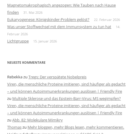
Magnetomakrophagisch angezogen: Wie Tauben nach Hause
finden
31. Mai 2026
Eukaryogenese: Königskinder-Problem gelöst?
22. Februar 2026
Was unser Stoffwechsel mit dem Immunsystem zu tun hat
14.
Februar 2026
Lichtgruppe
15. Januar 2026
NEUESTE KOMMENTARE
Rebekka
zu
Tregs: Der verspätete Nobelpreis
Viren, die menschliche Proteine imitieren, sind häufiger als gedacht
– und können Autoimmunerkrankungen auslösen | Friendly Fire
zu
Multiple Sklerose und das Epstein-Barr-Virus: MS wegimpfen?
Viren, die menschliche Proteine imitieren, sind häufiger als gedacht
– und können Autoimmunerkrankungen auslösen | Friendly Fire
zu
Abb. 82: Molekulare Mimikry
Thomas
zu
Mehr bloggen, mehr Blogs lesen, mehr kommentieren.