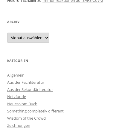
Heidrun Schaller
zu
Immunreaktionen auf SARS-CoV-2
ARCHIV
Archiv
KATEGORIEN
Allgemein
Aus der Fachliteratur
Aus der Sekundärliteratur
Netzfunde
Neues vom Buch
Something completely different
Wisdom of the Crowd
Zeichnungen