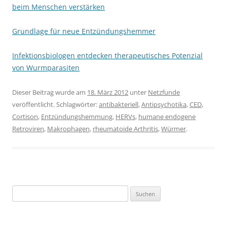
beim Menschen verstärken
Grundlage für neue Entzündungshemmer
Infektionsbiologen entdecken therapeutisches Potenzial
von Wurmparasiten
Dieser Beitrag wurde am
18. März 2012
unter
Netzfunde
veröffentlicht. Schlagwörter:
antibakteriell
,
Antipsychotika
,
CED
,
Cortison
,
Entzündungshemmung
,
HERVs
,
humane endogene
Retroviren
,
Makrophagen
,
rheumatoide Arthritis
,
Würmer
.
Suchen
nach: