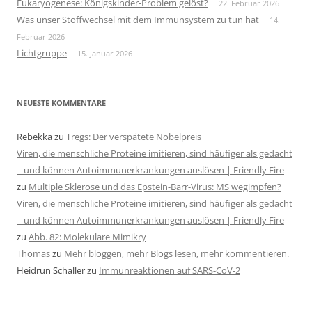
Eukaryogenese: Königskinder-Problem gelöst?
22. Februar 2026
Was unser Stoffwechsel mit dem Immunsystem zu tun hat
14.
Februar 2026
Lichtgruppe
15. Januar 2026
NEUESTE KOMMENTARE
Rebekka
zu
Tregs: Der verspätete Nobelpreis
Viren, die menschliche Proteine imitieren, sind häufiger als gedacht
– und können Autoimmunerkrankungen auslösen | Friendly Fire
zu
Multiple Sklerose und das Epstein-Barr-Virus: MS wegimpfen?
Viren, die menschliche Proteine imitieren, sind häufiger als gedacht
– und können Autoimmunerkrankungen auslösen | Friendly Fire
zu
Abb. 82: Molekulare Mimikry
Thomas
zu
Mehr bloggen, mehr Blogs lesen, mehr kommentieren.
Heidrun Schaller
zu
Immunreaktionen auf SARS-CoV-2