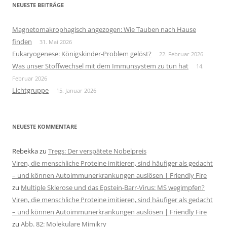
NEUESTE BEITRÄGE
Magnetomakrophagisch angezogen: Wie Tauben nach Hause
finden
31. Mai 2026
Eukaryogenese: Königskinder-Problem gelöst?
22. Februar 2026
Was unser Stoffwechsel mit dem Immunsystem zu tun hat
14.
Februar 2026
Lichtgruppe
15. Januar 2026
NEUESTE KOMMENTARE
Rebekka
zu
Tregs: Der verspätete Nobelpreis
Viren, die menschliche Proteine imitieren, sind häufiger als gedacht
– und können Autoimmunerkrankungen auslösen | Friendly Fire
zu
Multiple Sklerose und das Epstein-Barr-Virus: MS wegimpfen?
Viren, die menschliche Proteine imitieren, sind häufiger als gedacht
– und können Autoimmunerkrankungen auslösen | Friendly Fire
zu
Abb. 82: Molekulare Mimikry