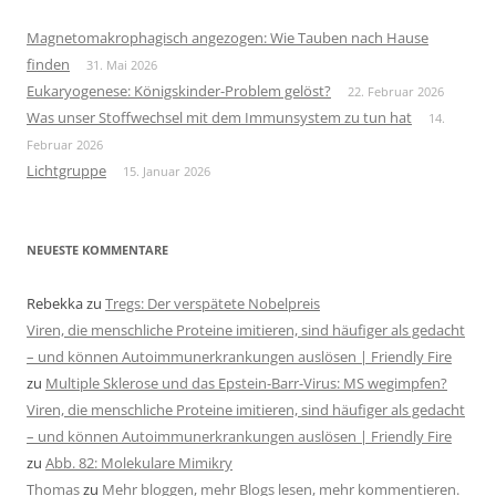
Magnetomakrophagisch angezogen: Wie Tauben nach Hause
finden
31. Mai 2026
Eukaryogenese: Königskinder-Problem gelöst?
22. Februar 2026
Was unser Stoffwechsel mit dem Immunsystem zu tun hat
14.
Februar 2026
Lichtgruppe
15. Januar 2026
NEUESTE KOMMENTARE
Rebekka
zu
Tregs: Der verspätete Nobelpreis
Viren, die menschliche Proteine imitieren, sind häufiger als gedacht
– und können Autoimmunerkrankungen auslösen | Friendly Fire
zu
Multiple Sklerose und das Epstein-Barr-Virus: MS wegimpfen?
Viren, die menschliche Proteine imitieren, sind häufiger als gedacht
– und können Autoimmunerkrankungen auslösen | Friendly Fire
zu
Abb. 82: Molekulare Mimikry
Thomas
zu
Mehr bloggen, mehr Blogs lesen, mehr kommentieren.