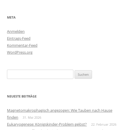
META
Anmelden
Eintrags-Feed
Kommentar-Feed
WordPress.org
Suchen
nach:
NEUESTE BEITRÄGE
Magnetomakrophagisch angezogen: Wie Tauben nach Hause
finden
31. Mai 2026
Eukaryogenese: Königskinder-Problem gelöst?
22. Februar 2026