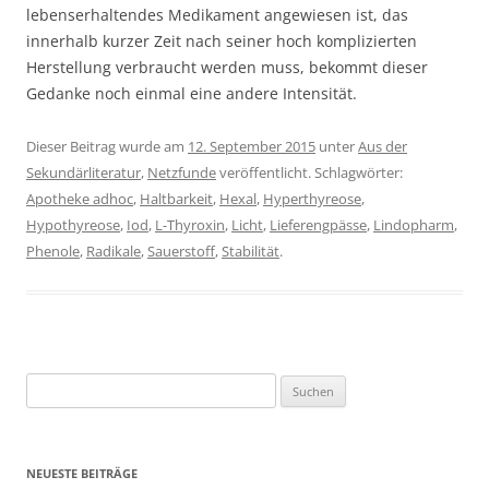
lebenserhaltendes Medikament angewiesen ist, das
innerhalb kurzer Zeit nach seiner hoch komplizierten
Herstellung verbraucht werden muss, bekommt dieser
Gedanke noch einmal eine andere Intensität.
Dieser Beitrag wurde am
12. September 2015
unter
Aus der
Sekundärliteratur
,
Netzfunde
veröffentlicht. Schlagwörter:
Apotheke adhoc
,
Haltbarkeit
,
Hexal
,
Hyperthyreose
,
Hypothyreose
,
Iod
,
L-Thyroxin
,
Licht
,
Lieferengpässe
,
Lindopharm
,
Phenole
,
Radikale
,
Sauerstoff
,
Stabilität
.
Suchen
nach:
NEUESTE BEITRÄGE