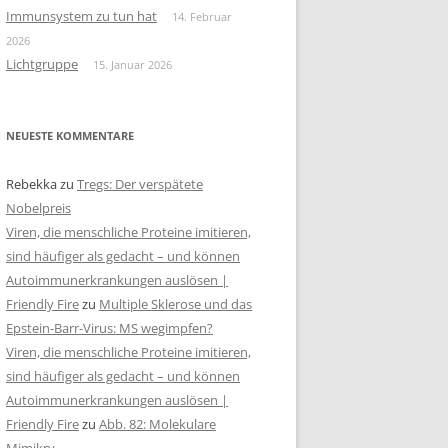
Immunsystem zu tun hat
14. Februar
2026
Lichtgruppe
15. Januar 2026
NEUESTE KOMMENTARE
Rebekka
zu
Tregs: Der verspätete
Nobelpreis
Viren, die menschliche Proteine imitieren,
sind häufiger als gedacht – und können
Autoimmunerkrankungen auslösen |
Friendly Fire
zu
Multiple Sklerose und das
Epstein-Barr-Virus: MS wegimpfen?
Viren, die menschliche Proteine imitieren,
sind häufiger als gedacht – und können
Autoimmunerkrankungen auslösen |
Friendly Fire
zu
Abb. 82: Molekulare