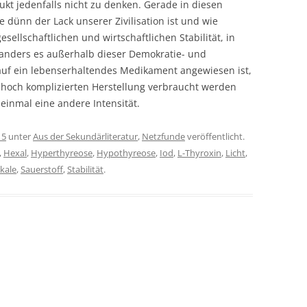
ukt jedenfalls nicht zu denken. Gerade in diesen
 dünn der Lack unserer Zivilisation ist und wie
ellschaftlichen und wirtschaftlichen Stabilität, in
 anders es außerhalb dieser Demokratie- und
uf ein lebenserhaltendes Medikament angewiesen ist,
r hoch komplizierten Herstellung verbraucht werden
inmal eine andere Intensität.
15
unter
Aus der Sekundärliteratur
,
Netzfunde
veröffentlicht.
,
Hexal
,
Hyperthyreose
,
Hypothyreose
,
Iod
,
L-Thyroxin
,
Licht
,
kale
,
Sauerstoff
,
Stabilität
.