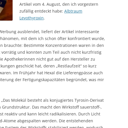
Artikel vom 4. August, den ich vorgestern
zufällig entdeckt habe:
Albtraum
Levothyroxin
.
rbung ausblendet, liefert der Artikel interessante
hänomen, mit dem ich schon öfter konfrontiert wurde,
in brauchte: Bestimmte Konzentrationen waren in den
orrätig und konnten zum Teil auch nicht kurzfristig
 Apothekerinnen nicht gut auf den Hersteller zu
ackungen geschickt hat, deren „Restlaufzeit“ so kurz
 waren. Im Frühjahr hat Hexal die Lieferengpässe auch
iterung der Fertigungskapazitäten begründet, was mir
 „Das Molekül besteht als konjugiertes Tyrosin-Derivat
n Grundstruktur. Das macht den Wirkstoff sauerstoff-,
st reaktiv und kann leicht radikalisieren. Durch Licht
 Iod-Atome abgespalten werden. Die entstehenden
e System des Wirkstoffs stabilisiert werden, wodurch