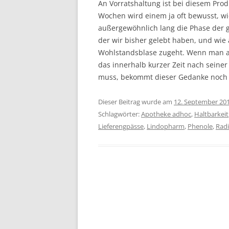
An Vorratshaltung ist bei diesem Prod
Wochen wird einem ja oft bewusst, wie
außergewöhnlich lang die Phase der ges
der wir bisher gelebt haben, und wie
Wohlstandsblase zugeht. Wenn man a
das innerhalb kurzer Zeit nach seine
muss, bekommt dieser Gedanke noch e
Dieser Beitrag wurde am
12. September 20
Schlagwörter:
Apotheke adhoc
,
Haltbarkeit
Lieferengpässe
,
Lindopharm
,
Phenole
,
Radi