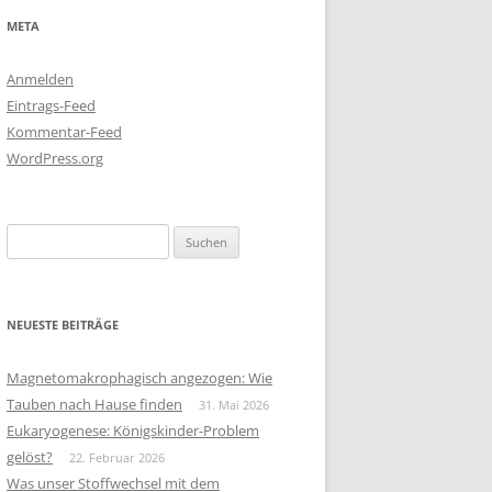
META
Anmelden
Eintrags-Feed
Kommentar-Feed
WordPress.org
Suchen
nach:
NEUESTE BEITRÄGE
Magnetomakrophagisch angezogen: Wie
Tauben nach Hause finden
31. Mai 2026
Eukaryogenese: Königskinder-Problem
gelöst?
22. Februar 2026
Was unser Stoffwechsel mit dem