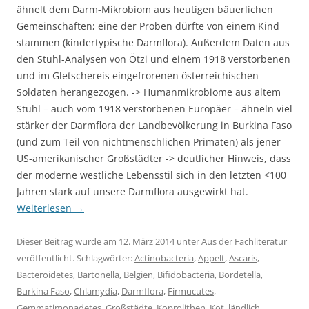
ähnelt dem Darm-Mikrobiom aus heutigen bäuerlichen
Gemeinschaften; eine der Proben dürfte von einem Kind
stammen (kindertypische Darmflora). Außerdem Daten aus
den Stuhl-Analysen von Ötzi und einem 1918 verstorbenen
und im Gletschereis eingefrorenen österreichischen
Soldaten herangezogen. -> Humanmikrobiome aus altem
Stuhl – auch vom 1918 verstorbenen Europäer – ähneln viel
stärker der Darmflora der Landbevölkerung in Burkina Faso
(und zum Teil von nichtmenschlichen Primaten) als jener
US-amerikanischer Großstädter -> deutlicher Hinweis, dass
der moderne westliche Lebensstil sich in den letzten <100
Jahren stark auf unsere Darmflora ausgewirkt hat.
Weiterlesen
→
Dieser Beitrag wurde am
12. März 2014
unter
Aus der Fachliteratur
veröffentlicht. Schlagwörter:
Actinobacteria
,
Appelt
,
Ascaris
,
Bacteroidetes
,
Bartonella
,
Belgien
,
Bifidobacteria
,
Bordetella
,
Burkina Faso
,
Chlamydia
,
Darmflora
,
Firmucutes
,
Gemmatimonadetes
,
Großstädte
,
Koprolithen
,
Kot
,
ländlich
,