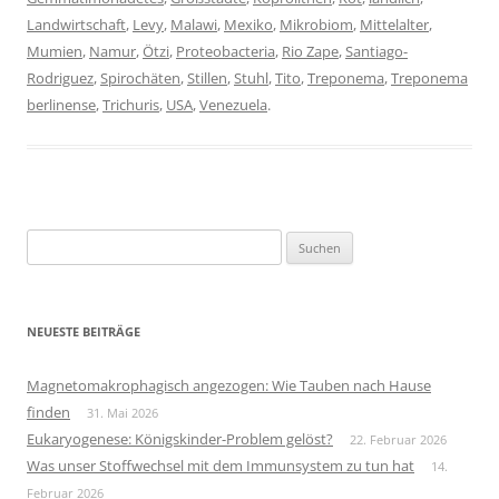
Landwirtschaft
,
Levy
,
Malawi
,
Mexiko
,
Mikrobiom
,
Mittelalter
,
Mumien
,
Namur
,
Ötzi
,
Proteobacteria
,
Rio Zape
,
Santiago-
Rodriguez
,
Spirochäten
,
Stillen
,
Stuhl
,
Tito
,
Treponema
,
Treponema
berlinense
,
Trichuris
,
USA
,
Venezuela
.
Suchen
nach:
NEUESTE BEITRÄGE
Magnetomakrophagisch angezogen: Wie Tauben nach Hause
finden
31. Mai 2026
Eukaryogenese: Königskinder-Problem gelöst?
22. Februar 2026
Was unser Stoffwechsel mit dem Immunsystem zu tun hat
14.
Februar 2026