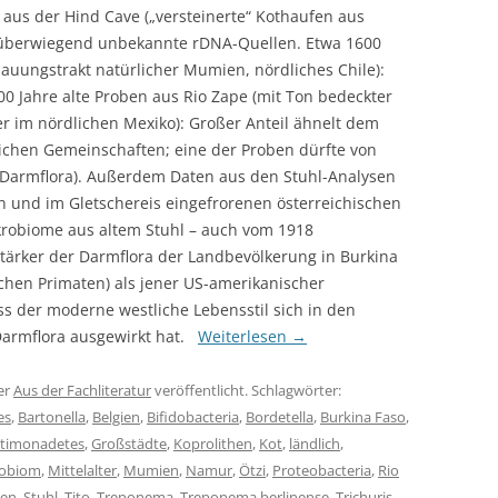
 aus der Hind Cave („versteinerte“ Kothaufen aus
: überwiegend unbekannte rDNA-Quellen. Etwa 1600
dauungstrakt natürlicher Mumien, nördliches Chile):
 Jahre alte Proben aus Rio Zape (mit Ton bedeckter
ler im nördlichen Mexiko): Großer Anteil ähnelt dem
chen Gemeinschaften; eine der Proben dürfte von
Darmflora). Außerdem Daten aus den Stuhl-Analysen
 und im Gletschereis eingefrorenen österreichischen
robiome aus altem Stuhl – auch vom 1918
stärker der Darmflora der Landbevölkerung in Burkina
chen Primaten) als jener US-amerikanischer
ss der moderne westliche Lebensstil sich in den
 Darmflora ausgewirkt hat.
Weiterlesen
→
er
Aus der Fachliteratur
veröffentlicht. Schlagwörter:
es
,
Bartonella
,
Belgien
,
Bifidobacteria
,
Bordetella
,
Burkina Faso
,
imonadetes
,
Großstädte
,
Koprolithen
,
Kot
,
ländlich
,
robiom
,
Mittelalter
,
Mumien
,
Namur
,
Ötzi
,
Proteobacteria
,
Rio
len
,
Stuhl
,
Tito
,
Treponema
,
Treponema berlinense
,
Trichuris
,