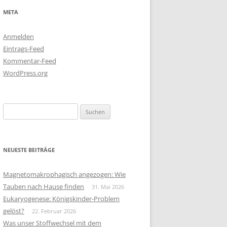
META
Anmelden
Eintrags-Feed
Kommentar-Feed
WordPress.org
Suchen
nach:
NEUESTE BEITRÄGE
Magnetomakrophagisch angezogen: Wie
Tauben nach Hause finden
31. Mai 2026
Eukaryogenese: Königskinder-Problem
gelöst?
22. Februar 2026
Was unser Stoffwechsel mit dem