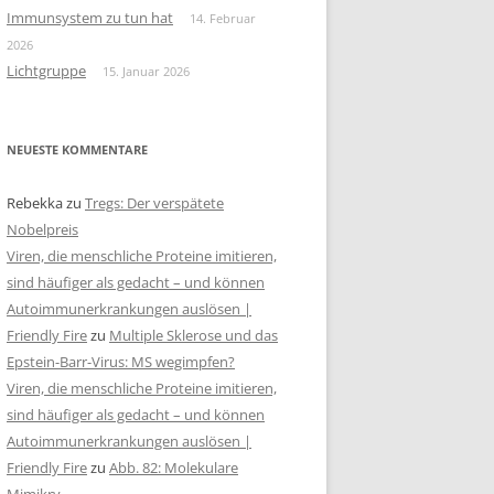
Immunsystem zu tun hat
14. Februar
2026
Lichtgruppe
15. Januar 2026
NEUESTE KOMMENTARE
Rebekka
zu
Tregs: Der verspätete
Nobelpreis
Viren, die menschliche Proteine imitieren,
sind häufiger als gedacht – und können
Autoimmunerkrankungen auslösen |
Friendly Fire
zu
Multiple Sklerose und das
Epstein-Barr-Virus: MS wegimpfen?
Viren, die menschliche Proteine imitieren,
sind häufiger als gedacht – und können
Autoimmunerkrankungen auslösen |
Friendly Fire
zu
Abb. 82: Molekulare