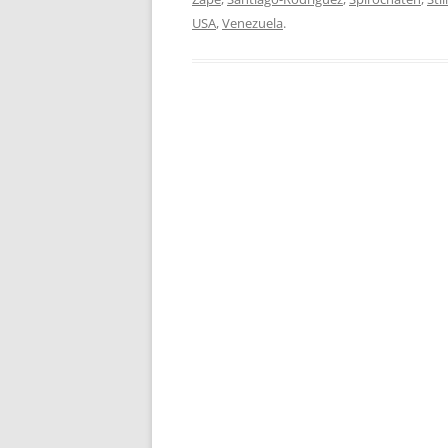
USA
,
Venezuela
.