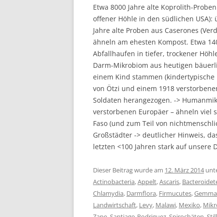
Etwa 8000 Jahre alte Koprolith-Proben
offener Höhle in den südlichen USA)
Jahre alte Proben aus Caserones (Ver
ähneln am ehesten Kompost. Etwa 1400
Abfallhaufen in tiefer, trockener Höh
Darm-Mikrobiom aus heutigen bäuerli
einem Kind stammen (kindertypische 
von Ötzi und einem 1918 verstorbenen
Soldaten herangezogen. -> Humanmik
verstorbenen Europäer – ähneln viel 
Faso (und zum Teil von nichtmenschli
Großstädter -> deutlicher Hinweis, da
letzten <100 Jahren stark auf unsere
Dieser Beitrag wurde am
12. März 2014
unt
Actinobacteria
,
Appelt
,
Ascaris
,
Bacteroidet
Chlamydia
,
Darmflora
,
Firmucutes
,
Gemmat
Landwirtschaft
,
Levy
,
Malawi
,
Mexiko
,
Mik
Zape
,
Santiago-Rodriguez
,
Spirochäten
,
Stil