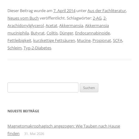
Dieser Beitrag wurde am
7. April 2014
unter
Aus der Fachliteratur
,
Neues vom Buch
veröffentlicht. Schlagwörter:
2-AG
,
2-
Arachidonylglycerol
,
Acetat
,
Akkermansia
,
Akkermansia
muciniphila
,
Butyrat
,
Colitis
,
Dünger
,
Endocannabinoide
,
Fettleibigkeit
,
kurzkettige Fettsäuren
,
Mucine
,
Propionat
,
SCFA
,
Schleim
,
Typ-2-Diabetes
.
Suchen
nach:
NEUESTE BEITRÄGE
Magnetomakrophagisch angezogen: Wie Tauben nach Hause
finden
31. Mai 2026