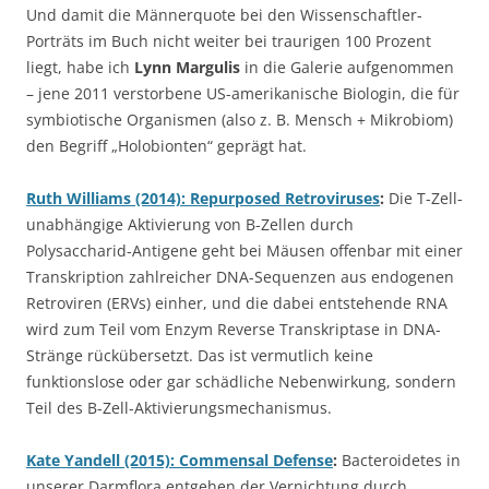
Und damit die Männerquote bei den Wissenschaftler-
Porträts im Buch nicht weiter bei traurigen 100 Prozent
liegt, habe ich
Lynn Margulis
in die Galerie aufgenommen
– jene 2011 verstorbene US-amerikanische Biologin, die für
symbiotische Organismen (also z. B. Mensch + Mikrobiom)
den Begriff „Holobionten“ geprägt hat.
Ruth Williams (2014): Repurposed Retroviruses
:
Die T-Zell-
unabhängige Aktivierung von B-Zellen durch
Polysaccharid-Antigene geht bei Mäusen offenbar mit einer
Transkription zahlreicher DNA-Sequenzen aus endogenen
Retroviren (ERVs) einher, und die dabei entstehende RNA
wird zum Teil vom Enzym Reverse Transkriptase in DNA-
Stränge rückübersetzt. Das ist vermutlich keine
funktionslose oder gar schädliche Nebenwirkung, sondern
Teil des B-Zell-Aktivierungsmechanismus.
Kate Yandell (2015): Commensal Defense
:
Bacteroidetes in
unserer Darmflora entgehen der Vernichtung durch