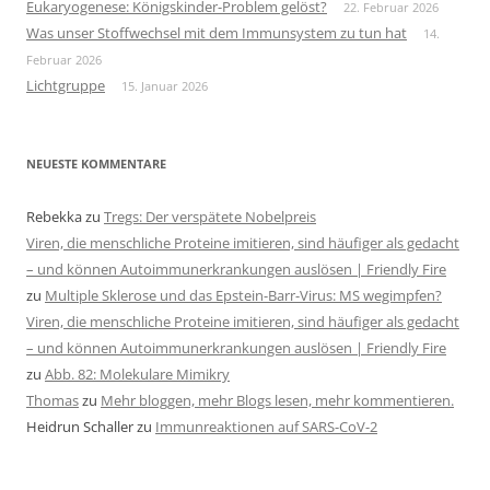
Eukaryogenese: Königskinder-Problem gelöst?
22. Februar 2026
Was unser Stoffwechsel mit dem Immunsystem zu tun hat
14.
Februar 2026
Lichtgruppe
15. Januar 2026
NEUESTE KOMMENTARE
Rebekka
zu
Tregs: Der verspätete Nobelpreis
Viren, die menschliche Proteine imitieren, sind häufiger als gedacht
– und können Autoimmunerkrankungen auslösen | Friendly Fire
zu
Multiple Sklerose und das Epstein-Barr-Virus: MS wegimpfen?
Viren, die menschliche Proteine imitieren, sind häufiger als gedacht
– und können Autoimmunerkrankungen auslösen | Friendly Fire
zu
Abb. 82: Molekulare Mimikry
Thomas
zu
Mehr bloggen, mehr Blogs lesen, mehr kommentieren.
Heidrun Schaller
zu
Immunreaktionen auf SARS-CoV-2