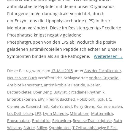
antimikrobielle Peptide, mit denen unser Organismus
Pathogene im Verdauungstrakt vernichtet, durch
ein Enzym, das die Lipopolysaccharide (LPS) in ihrer
Membran verändert. Diese im Resistenzgen
IpxF
codierte
Phosphatase knipst negativ geladene
Phosphatgruppen von den LPS ab, wodurch die positiv
geladenen antimikrobiellen Peptide schlechter an unsere
Symbionten binden als an die Pathogene.
Weiterlesen
→
Dieser Beitrag wurde am
17. Mai 2015
unter
Aus der Fachliteratur
,
Neues vom Buch
veröffentlicht. Schlagwörter:
Andrea Grignolio
,
Antibiotikaresistenz
,
antimikrobielle Peptide
,
B-Zellen
,
Bacteroidetes
,
Boer Deng
,
Butyrat
,
circadiane Rhythmik
,
Enterobakterien
,
ERV
,
Fredrik Bäckhed
,
Holobiont
,
IpxF
,
J. C.
Clemente
,
Kaiserschnitt
,
Kate Yandell
,
Kerry Grens
,
Kommensalen
,
Les Dethlefsen
,
LPS
,
Lynn Margulis
,
Mikrobiom
,
Muttermilch
,
Phosphatase
,
Probiotika
,
Retroviren
,
Reverse Transkriptase
,
Ruth
Williams
,
Stärke
,
Stillen
,
Symbionten
,
T-Zell-unabhängige B-Zell-