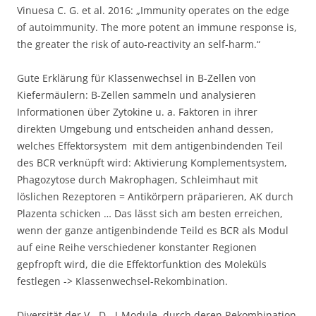
Vinuesa C. G. et al. 2016: „Immunity operates on the edge
of autoimmunity. The more potent an immune response is,
the greater the risk of auto-reactivity an self-harm.“
Gute Erklärung für Klassenwechsel in B-Zellen von
Kiefermäulern: B-Zellen sammeln und analysieren
Informationen über Zytokine u. a. Faktoren in ihrer
direkten Umgebung und entscheiden anhand dessen,
welches Effektorsystem mit dem antigenbindenden Teil
des BCR verknüpft wird: Aktivierung Komplementsystem,
Phagozytose durch Makrophagen, Schleimhaut mit
löslichen Rezeptoren = Antikörpern präparieren, AK durch
Plazenta schicken … Das lässt sich am besten erreichen,
wenn der ganze antigenbindende Teild es BCR als Modul
auf eine Reihe verschiedener konstanter Regionen
gepfropft wird, die die Effektorfunktion des Moleküls
festlegen -> Klassenwechsel-Rekombination.
Diversität der V-, D-, J-Module, durch deren Rekombination