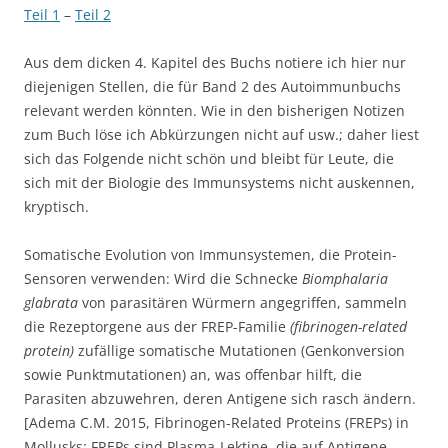
Teil 1
–
Teil 2
Aus dem dicken 4. Kapitel des Buchs notiere ich hier nur
diejenigen Stellen, die für Band 2 des Autoimmunbuchs
relevant werden könnten. Wie in den bisherigen Notizen
zum Buch löse ich Abkürzungen nicht auf usw.; daher liest
sich das Folgende nicht schön und bleibt für Leute, die
sich mit der Biologie des Immunsystems nicht auskennen,
kryptisch.
Somatische Evolution von Immunsystemen, die Protein-
Sensoren verwenden: Wird die Schnecke
Biomphalaria
glabrata
von parasitären Würmern angegriffen, sammeln
die Rezeptorgene aus der FREP-Familie
(fibrinogen-related
protein)
zufällige somatische Mutationen (Genkonversion
sowie Punktmutationen) an, was offenbar hilft, die
Parasiten abzuwehren, deren Antigene sich rasch ändern.
[Adema C.M. 2015, Fibrinogen-Related Proteins (FREPs) in
Mollusks: FREPs sind Plasma-Lektine, die auf Antigene