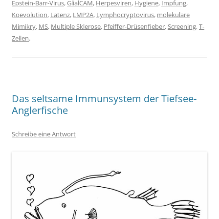
Epstein-Barr-Virus
,
GlialCAM
,
Herpesviren
,
Hygiene
,
Impfung
,
Koevolution
,
Latenz
,
LMP2A
,
Lymphocryptovirus
,
molekulare
Mimikry
,
MS
,
Multiple Sklerose
,
Pfeiffer-Drüsenfieber
,
Screening
,
T-
Zellen
.
Das seltsame Immunsystem der Tiefsee-
Anglerfische
Schreibe eine Antwort