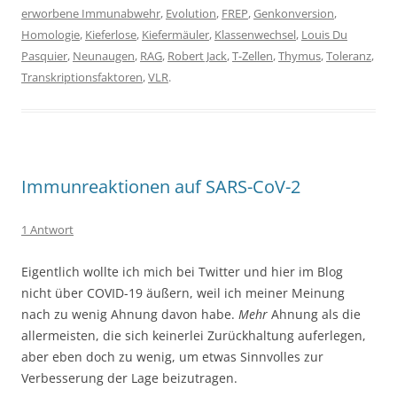
erworbene Immunabwehr
,
Evolution
,
FREP
,
Genkonversion
,
Homologie
,
Kieferlose
,
Kiefermäuler
,
Klassenwechsel
,
Louis Du
Pasquier
,
Neunaugen
,
RAG
,
Robert Jack
,
T-Zellen
,
Thymus
,
Toleranz
,
Transkriptionsfaktoren
,
VLR
.
Immunreaktionen auf SARS-CoV-2
1 Antwort
Eigentlich wollte ich mich bei Twitter und hier im Blog
nicht über COVID-19 äußern, weil ich meiner Meinung
nach zu wenig Ahnung davon habe.
Mehr
Ahnung als die
allermeisten, die sich keinerlei Zurückhaltung auferlegen,
aber eben doch zu wenig, um etwas Sinnvolles zur
Verbesserung der Lage beizutragen.