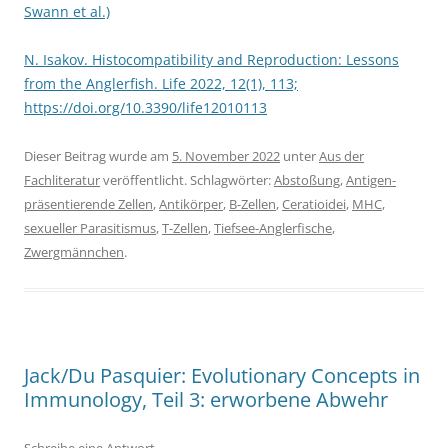
Swann et al.)
N. Isakov. Histocompatibility and Reproduction: Lessons
from the Anglerfish. Life 2022, 12(1), 113;
https://doi.org/10.3390/life12010113
Dieser Beitrag wurde am
5. November 2022
unter
Aus der
Fachliteratur
veröffentlicht. Schlagwörter:
Abstoßung
,
Antigen-
präsentierende Zellen
,
Antikörper
,
B-Zellen
,
Ceratioidei
,
MHC
,
sexueller Parasitismus
,
T-Zellen
,
Tiefsee-Anglerfische
,
Zwergmännchen
.
Jack/Du Pasquier: Evolutionary Concepts in
Immunology, Teil 3: erworbene Abwehr
Schreibe eine Antwort