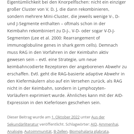
Eigentümlichkeit bei den Knorpelfischen: nicht ein einziger
großer Cluster von V, D, J, die dann rekombinieren,
sondern mehrere Mini-Cluster, die jeweils wenige V-, D-
und J-Segmente enthalten – oftmals schon in der
Keimbahn rekombiniert zu D-J-, V-D- oder sogar V-D-J-
Segmenten (Lee et al. 2000: Rearrangement of
immunoglobuline genes in shark germ cells). Demnach
muss RAG in den Vorfahren in der Keimbahn aktiv
gewesen sein – evtl. eine Strategie, um neue
keimbahncodierte Rezeptoren der angeborenen Abwehr zu
erschaffen. Evtl. geht die RAG-basierte adaptive Abwehr in
den Kiefermäulern also auf ein Versehen zurück, als RAG
nicht in der Keimbahn, sondern in Lymphozyten-
Vorläufern exprimiert wurde. Ähnliches kann mit der AID-
Expression in den Kieferlosen geschehen sein.
Dieser Beitrag wurde am
1. Oktober 2022
unter
Aus der
Sekundärliteratur
veröffentlicht. Schlagwörter:
AID
,
Ammenhai
,
Analogie
,
Autoimmunität
,
B-Zellen
,
Biomphalaria glabrata
,