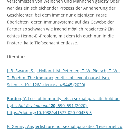
Verschmelzen von Weibchen und Männchen gelöst? Oder
war das ein schleichender Prozess der Annäherung der
Geschlechter, bei dem immer nur diejenigen Paare
überlebten, deren Immunsysteme auf das Gewebe der
Partner so schwach wie irgend möglich reagierten? Ein
echtes Henne-Ei-Problem, mit dem ich euch nun in die
finstere, kalte Tiefseenacht entlasse.
Literatur:
J. B. Swann, S. J. Holland, M. Petersen, T. W. Pietsch, T. W.,
T. Boehm. The immunogenetics of sexual parasitism.
Science. 10.1126/science.aaz9445 (2020)
Bordon, Y. Loss of immunity lets a sexual parasite hold on
tight.
Nat Rev Immunol
20
, 590–591 (2020).
https://doi.org/10.1038/s41577-020-00435-5
E. Gering. Anglerfish are not sexual parasites (Leserbrief zu