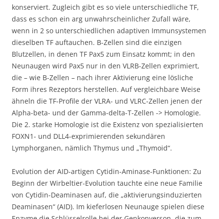
konserviert. Zugleich gibt es so viele unterschiedliche TF,
dass es schon ein arg unwahrscheinlicher Zufall wäre,
wenn in 2 so unterschiedlichen adaptiven Immunsystemen
dieselben TF auftauchen. B-Zellen sind die einzigen
Blutzellen, in denen TF Pax5 zum Einsatz kommt; in den
Neunaugen wird Pax5 nur in den VLRB-Zellen exprimiert,
die – wie B-Zellen – nach ihrer Aktivierung eine lösliche
Form ihres Rezeptors herstellen. Auf vergleichbare Weise
ähneln die TF-Profile der VLRA- und VLRC-Zellen jenen der
Alpha-beta- und der Gamma-delta-T-Zellen -> Homologie.
Die 2. starke Homologie ist die Existenz von spezialisierten
FOXN1- und DLL4-exprimierenden sekundären
Lymphorganen, nämlich Thymus und „Thymoid“.
Evolution der AID-artigen Cytidin-Aminase-Funktionen: Zu
Beginn der Wirbeltier-Evolution tauchte eine neue Familie
von Cytidin-Deaminasen auf, die „aktivierungsinduzierten
Deaminasen“ (AID). Im kieferlosen Neunauge spielen diese
Enzyme die Schlüsselrolle bei der Genkonverson, die zum