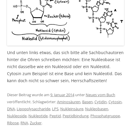
Und unten links etwas, das sich bitte alle Sachbuchautoren
hinter die Ohren schreiben möchten: Eine Nukleobase ist
nicht dasselbe wie ein Nukleosid oder ein Nukleotid.
Cytosin zum Beispiel ist eine Base und kein Nukleotid. Das
kann doch nicht so schwer sein, Herrschaftszeiten!
Dieser Beitrag wurde am
9. Januar 2014
unter
Neues vom Buch
veröffentlicht. Schlagwörter:
Aminosäuren
,
Basen
,
Cytidin
,
Cytosin
,
DNA
,
Lipopolysaccharide
,
LPS
,
Nukleinsäure
,
Nukleobasen
,
Nukleoside
,
Nukleotide
,
Peptid
,
Peptidbindung
,
Phosphatgruppe
,
Ribose
,
RNA
,
Zucker
.