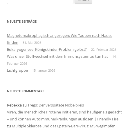
nach:
NEUESTE BEITRÄGE
Magnetomakrophagisch angezogen: Wie Tauben nach Hause
finden
31. Mai 2026
Eukaryogenese: Königskinder-Problem gelöst?
22. Februar 2026
Was unser Stoffwechsel mit dem Immunsystem zu tun hat
14.
Februar 2026
Lichtgruppe
15. Januar 2026
NEUESTE KOMMENTARE
Rebekka
zu
Tregs: Der verspätete Nobelpreis
Viren, die menschliche Proteine imitieren, sind häufiger als gedacht
– und können Autoimmunerkrankungen auslösen | Friendly Fire
zu
Multiple Sklerose und das Epstein-Barr-Virus: MS wegimpfen?