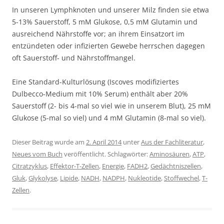
In unseren Lymphknoten und unserer Milz finden sie etwa
5-13% Sauerstoff, 5 mM Glukose, 0,5 mM Glutamin und
ausreichend Nährstoffe vor; an ihrem Einsatzort im
entzündeten oder infizierten Gewebe herrschen dagegen
oft Sauerstoff- und Nährstoffmangel.
Eine Standard-Kulturlösung (Iscoves modifiziertes
Dulbecco-Medium mit 10% Serum) enthält aber 20%
Sauerstoff (2- bis 4-mal so viel wie in unserem Blut), 25 mM
Glukose (5-mal so viel) und 4 mM Glutamin (8-mal so viel).
Dieser Beitrag wurde am
2. April 2014
unter
Aus der Fachliteratur
,
Neues vom Buch
veröffentlicht. Schlagwörter:
Aminosäuren
,
ATP
,
Citratzyklus
,
Effektor-T-Zellen
,
Energie
,
FADH2
,
Gedächtniszellen
,
Gluk
,
Glykolyse
,
Lipide
,
NADH
,
NADPH
,
Nukleotide
,
Stoffwechel
,
T-
Zellen
.