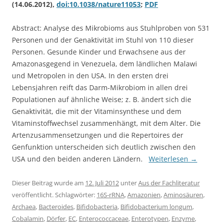
(14.06.2012),
doi:10.1038/nature11053
;
PDF
Abstract: Analyse des Mikrobioms aus Stuhlproben von 531
Personen und der Genaktivität im Stuhl von 110 dieser
Personen. Gesunde Kinder und Erwachsene aus der
Amazonasgegend in Venezuela, dem ländlichen Malawi
und Metropolen in den USA. In den ersten drei
Lebensjahren reift das Darm-Mikrobiom in allen drei
Populationen auf ähnliche Weise; z. B. ändert sich die
Genaktivität, die mit der Vitaminsynthese und dem
Vitaminstoffwechsel zusammenhängt, mit dem Alter. Die
Artenzusammensetzungen und die Repertoires der
Genfunktion unterscheiden sich deutlich zwischen den
USA und den beiden anderen Ländern.
Weiterlesen
→
Dieser Beitrag wurde am
12. Juli 2012
unter
Aus der Fachliteratur
veröffentlicht. Schlagwörter:
16S-rRNA
,
Amazonien
,
Aminosäuren
,
Archaea
,
Bacteroides
,
Bifidobacteria
,
Bifidobacterium longum
,
Cobalamin
,
Dörfer
,
EC
,
Enterococcaceae
,
Enterotypen
,
Enzyme
,