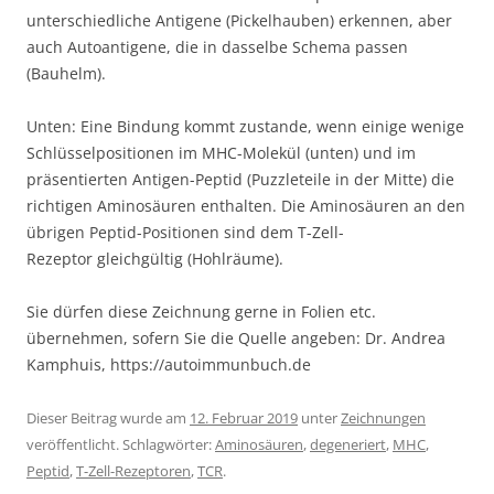
unterschiedliche Antigene (Pickelhauben) erkennen, aber
auch Autoantigene, die in dasselbe Schema passen
(Bauhelm).
Unten: Eine Bindung kommt zustande, wenn einige wenige
Schlüsselpositionen im MHC-Molekül (unten) und im
präsentierten Antigen-Peptid (Puzzleteile in der Mitte) die
richtigen Aminosäuren enthalten. Die Aminosäuren an den
übrigen Peptid-Positionen sind dem T-Zell-
Rezeptor gleichgültig (Hohlräume).
Sie dürfen diese Zeichnung gerne in Folien etc.
übernehmen, sofern Sie die Quelle angeben: Dr. Andrea
Kamphuis, https://autoimmunbuch.de
Dieser Beitrag wurde am
12. Februar 2019
unter
Zeichnungen
veröffentlicht. Schlagwörter:
Aminosäuren
,
degeneriert
,
MHC
,
Peptid
,
T-Zell-Rezeptoren
,
TCR
.