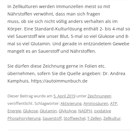
In Zellkulturen werden Immunzellen meist so mit
Nährstoffen verwöhnt, dass man sich fragen
muss, ob sie sich nicht völlig anders verhalten als im
Körper. Eine Standard-Kulturlösung enthält 2- bis 4-mal so
viel Sauerstoff wie unser Blut, 5-mal so viel Glukose und 8-
mal so viel Glutamin. Und gerade in entzündetem Gewebe
mangelt es an Sauerstoff und Nährstoffen.
Sie dürfen diese Zeichnung gerne in Folien etc.
übernehmen, sofern Sie die Quelle angeben: Dr. Andrea
Kamphuis, https://autoimmunbuch.de
Dieser Beitrag wurde am
5. April 2019
unter
Zeichnungen
veröffentlicht. Schlagwörter:
Aktivierung
,
Aminosäuren
,
ATP
,
Energie
,
Glukose
,
Glutamin
,
Glykolyse
,
NADPH
,
oxidative
Phosphorylierung
,
Sauerstoff
,
Stoffwechel
,
T-Zellen
,
Zellkultur
.