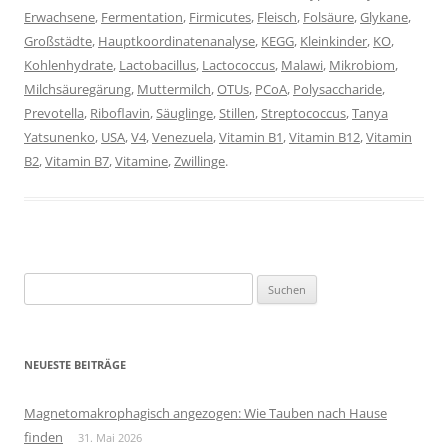
Erwachsene
,
Fermentation
,
Firmicutes
,
Fleisch
,
Folsäure
,
Glykane
,
Großstädte
,
Hauptkoordinatenanalyse
,
KEGG
,
Kleinkinder
,
KO
,
Kohlenhydrate
,
Lactobacillus
,
Lactococcus
,
Malawi
,
Mikrobiom
,
Milchsäuregärung
,
Muttermilch
,
OTUs
,
PCoA
,
Polysaccharide
,
Prevotella
,
Riboflavin
,
Säuglinge
,
Stillen
,
Streptococcus
,
Tanya
Yatsunenko
,
USA
,
V4
,
Venezuela
,
Vitamin B1
,
Vitamin B12
,
Vitamin
B2
,
Vitamin B7
,
Vitamine
,
Zwillinge
.
Suchen
nach:
NEUESTE BEITRÄGE
Magnetomakrophagisch angezogen: Wie Tauben nach Hause
finden
31. Mai 2026