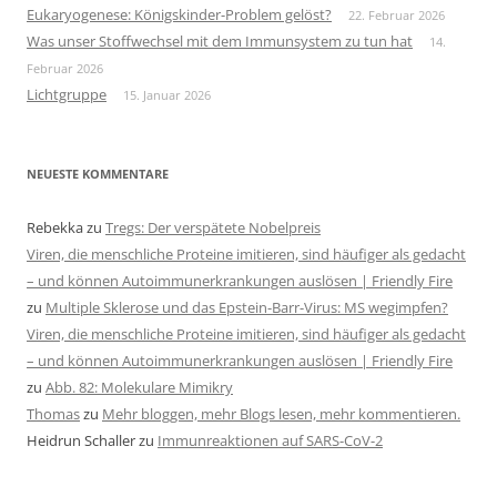
Eukaryogenese: Königskinder-Problem gelöst?
22. Februar 2026
Was unser Stoffwechsel mit dem Immunsystem zu tun hat
14.
Februar 2026
Lichtgruppe
15. Januar 2026
NEUESTE KOMMENTARE
Rebekka
zu
Tregs: Der verspätete Nobelpreis
Viren, die menschliche Proteine imitieren, sind häufiger als gedacht
– und können Autoimmunerkrankungen auslösen | Friendly Fire
zu
Multiple Sklerose und das Epstein-Barr-Virus: MS wegimpfen?
Viren, die menschliche Proteine imitieren, sind häufiger als gedacht
– und können Autoimmunerkrankungen auslösen | Friendly Fire
zu
Abb. 82: Molekulare Mimikry
Thomas
zu
Mehr bloggen, mehr Blogs lesen, mehr kommentieren.
Heidrun Schaller
zu
Immunreaktionen auf SARS-CoV-2