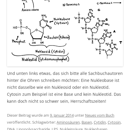
Und unten links etwas, das sich bitte alle Sachbuchautoren
hinter die Ohren schreiben möchten: Eine Nukleobase ist
nicht dasselbe wie ein Nukleosid oder ein Nukleotid.
Cytosin zum Beispiel ist eine Base und kein Nukleotid. Das
kann doch nicht so schwer sein, Herrschaftszeiten!
Dieser Beitrag wurde am
9. Januar 2014
unter
Neues vom Buch
veröffentlicht. Schlagwörter:
Aminosäuren
,
Basen
,
Cytidin
,
Cytosin
,
DNA
,
Lipopolysaccharide
,
LPS
,
Nukleinsäure
,
Nukleobasen
,