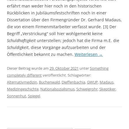
erfährt man weder hier noch in den historischen
Rückblicken in Jubiläumsfestschriften noch in einer
Dissertation über den Firmengründer Dr. Gerhard Madaus,
die von einem Firmenmitarbeiter verfasst wurde. [3] Der
Begriff „Verstrickung“ soll hier wohlgemerkt keine
Schuldhaftigkeit
unterstellen; jedoch hat die Firma m.E. die
Schuldigkeit
, diese Vorgänge aufzuarbeiten und der
Öffentlichkeit bekannt zu machen.
Weiterlesen
→
Dieser Beitrag wurde am
29. Oktober 2021
unter
Something
completely different
veröffentlicht. Schlagwörter:
Alternativmedizin
,
Buchenwald
,
Dieffenbachia
,
GWUP
,
Madaus
,
Medizingeschichte
,
Nationalsozialismus
,
Schweigrohr
,
Skeptiker
,
Sonnenhut
,
Spiegel
.