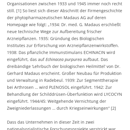
Organisationen zwischen 1933 und 1945 immer noch recht
still. [1] So liest sich dieser Abschnitt der Firmengeschichte
der phytopharmazeutischen Madaus AG auf deren
Homepage wie folgt: „1934: Dr. med. G. Madaus erschließt
neue technische Wege zur Aufbereitung frischer
Arzneipflanzen. 1935: Gründung des Biologischen
Institutes zur Erforschung von Arzneipflanzenwirkstoffen.
1938: Das pflanzliche Immunstimulans ECHINACIN wird
eingeführt, das auf
Echinacea purpurea
aufbaut. Das
dreibändige ‘Lehrbuch der biologischen Heilmittel’ von Dr.
Gerhard Madaus erscheint. Großer Neubau für Produktion
und Verwaltung in Radebeul. 1939: Zur Segmenttherapie
bei Arthrosen … wird PLENOSOL eingeführt. 1942: Zur
Behandlung der Schilddrüsen-Überfunktion wird LYCOCYN
eingeführt. 1944/45: Weitgehende Vernichtung der
Zweigniederlassungen … durch Kriegseinwirkungen“ [2]
Dass das Unternehmen in dieser Zeit in zwei
nationalsozialistische Forschungsprojekte verstrickt war,