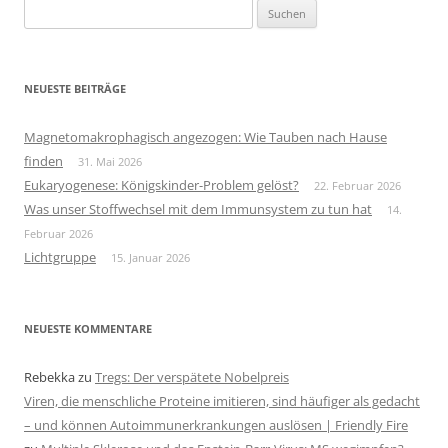
Suchen
nach:
NEUESTE BEITRÄGE
Magnetomakrophagisch angezogen: Wie Tauben nach Hause
finden
31. Mai 2026
Eukaryogenese: Königskinder-Problem gelöst?
22. Februar 2026
Was unser Stoffwechsel mit dem Immunsystem zu tun hat
14.
Februar 2026
Lichtgruppe
15. Januar 2026
NEUESTE KOMMENTARE
Rebekka
zu
Tregs: Der verspätete Nobelpreis
Viren, die menschliche Proteine imitieren, sind häufiger als gedacht
– und können Autoimmunerkrankungen auslösen | Friendly Fire