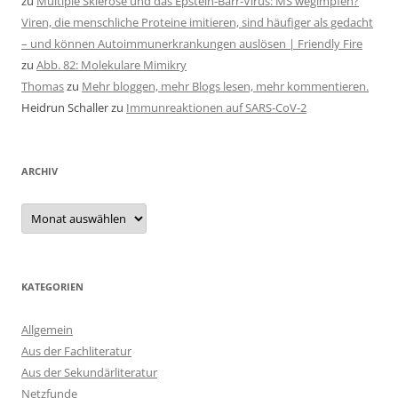
zu
Multiple Sklerose und das Epstein-Barr-Virus: MS wegimpfen?
Viren, die menschliche Proteine imitieren, sind häufiger als gedacht
– und können Autoimmunerkrankungen auslösen | Friendly Fire
zu
Abb. 82: Molekulare Mimikry
Thomas
zu
Mehr bloggen, mehr Blogs lesen, mehr kommentieren.
Heidrun Schaller
zu
Immunreaktionen auf SARS-CoV-2
ARCHIV
Archiv
KATEGORIEN
Allgemein
Aus der Fachliteratur
Aus der Sekundärliteratur
Netzfunde