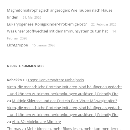
Magnetomakrophagisch angezogen: Wie Tauben nach Hause
finden
31. Mai 2026
Eukaryogenese: Königskinder-Problem gelöst?
22. Februar 2026
Was unser Stoffwechsel mit dem Immunsystem zu tun hat
14.
Februar 2026
Lichtgruppe
15. Januar 2026
NEUESTE KOMMENTARE
Rebekka
zu
Tregs: Der verspätete Nobelpreis
Viren, die menschliche Proteine imitieren, sind häufiger als gedacht
– und können Autoimmunerkrankungen auslösen | Friendly Fire
zu
Multiple Sklerose und das Epstein-Barr-Virus: MS wegimpfen?
Viren, die menschliche Proteine imitieren, sind häufiger als gedacht
– und können Autoimmunerkrankungen auslösen | Friendly Fire
zu
Abb. 82: Molekulare Mimikry
Thomas
zu
Mehr bloggen, mehr Blogs lesen, mehr kommentieren.