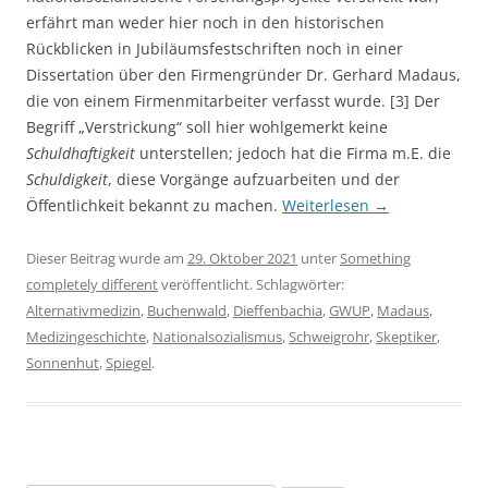
erfährt man weder hier noch in den historischen
Rückblicken in Jubiläumsfestschriften noch in einer
Dissertation über den Firmengründer Dr. Gerhard Madaus,
die von einem Firmenmitarbeiter verfasst wurde. [3] Der
Begriff „Verstrickung“ soll hier wohlgemerkt keine
Schuldhaftigkeit
unterstellen; jedoch hat die Firma m.E. die
Schuldigkeit
, diese Vorgänge aufzuarbeiten und der
Öffentlichkeit bekannt zu machen.
Weiterlesen
→
Dieser Beitrag wurde am
29. Oktober 2021
unter
Something
completely different
veröffentlicht. Schlagwörter:
Alternativmedizin
,
Buchenwald
,
Dieffenbachia
,
GWUP
,
Madaus
,
Medizingeschichte
,
Nationalsozialismus
,
Schweigrohr
,
Skeptiker
,
Sonnenhut
,
Spiegel
.