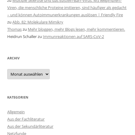
zu
Multiple Sklerose und das Epstein-Barr-Virus: MS wegimpfen?
Viren, die menschliche Proteine imitieren, sind häufiger als gedacht
– und können Autoimmunerkrankungen auslösen | Friendly Fire
zu
Abb. 82: Molekulare Mimikry
Thomas
zu
Mehr bloggen, mehr Blogs lesen, mehr kommentieren.
Heidrun Schaller
zu
Immunreaktionen auf SARS-CoV-2
ARCHIV
Archiv
KATEGORIEN
Allgemein
Aus der Fachliteratur
Aus der Sekundärliteratur
Netzfunde