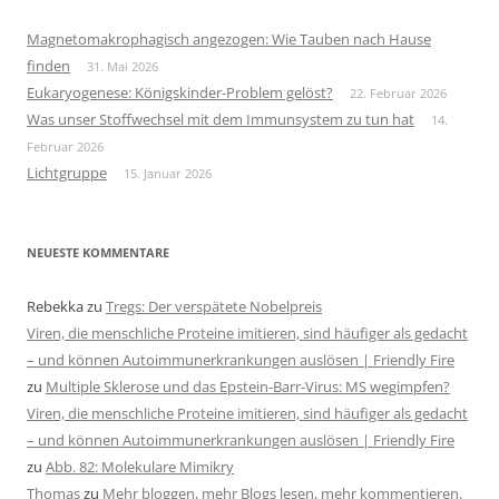
Magnetomakrophagisch angezogen: Wie Tauben nach Hause
finden
31. Mai 2026
Eukaryogenese: Königskinder-Problem gelöst?
22. Februar 2026
Was unser Stoffwechsel mit dem Immunsystem zu tun hat
14.
Februar 2026
Lichtgruppe
15. Januar 2026
NEUESTE KOMMENTARE
Rebekka
zu
Tregs: Der verspätete Nobelpreis
Viren, die menschliche Proteine imitieren, sind häufiger als gedacht
– und können Autoimmunerkrankungen auslösen | Friendly Fire
zu
Multiple Sklerose und das Epstein-Barr-Virus: MS wegimpfen?
Viren, die menschliche Proteine imitieren, sind häufiger als gedacht
– und können Autoimmunerkrankungen auslösen | Friendly Fire
zu
Abb. 82: Molekulare Mimikry
Thomas
zu
Mehr bloggen, mehr Blogs lesen, mehr kommentieren.