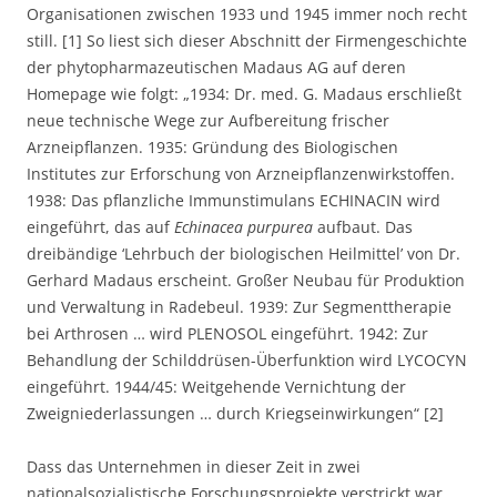
Organisationen zwischen 1933 und 1945 immer noch recht
still. [1] So liest sich dieser Abschnitt der Firmengeschichte
der phytopharmazeutischen Madaus AG auf deren
Homepage wie folgt: „1934: Dr. med. G. Madaus erschließt
neue technische Wege zur Aufbereitung frischer
Arzneipflanzen. 1935: Gründung des Biologischen
Institutes zur Erforschung von Arzneipflanzenwirkstoffen.
1938: Das pflanzliche Immunstimulans ECHINACIN wird
eingeführt, das auf
Echinacea purpurea
aufbaut. Das
dreibändige ‘Lehrbuch der biologischen Heilmittel’ von Dr.
Gerhard Madaus erscheint. Großer Neubau für Produktion
und Verwaltung in Radebeul. 1939: Zur Segmenttherapie
bei Arthrosen … wird PLENOSOL eingeführt. 1942: Zur
Behandlung der Schilddrüsen-Überfunktion wird LYCOCYN
eingeführt. 1944/45: Weitgehende Vernichtung der
Zweigniederlassungen … durch Kriegseinwirkungen“ [2]
Dass das Unternehmen in dieser Zeit in zwei
nationalsozialistische Forschungsprojekte verstrickt war,