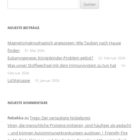
Suchen
nach:
NEUESTE BEITRÄGE
Magnetomakrophagisch angezogen: Wie Tauben nach Hause
finden
31. Mai 2026
Eukaryogenese: Königskinder-Problem gelöst?
22. Februar 2026
Was unser Stoffwechsel mit dem Immunsystem zu tun hat
14.
Februar 2026
Lichtgruppe
15. Januar 2026
NEUESTE KOMMENTARE
Rebekka
zu
Tregs: Der verspätete Nobelpreis
Viren, die menschliche Proteine imitieren, sind häufiger als gedacht
– und können Autoimmunerkrankungen auslösen | Friendly Fire