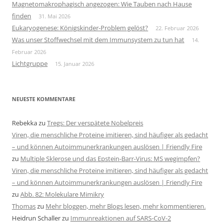
Magnetomakrophagisch angezogen: Wie Tauben nach Hause
finden
31. Mai 2026
Eukaryogenese: Königskinder-Problem gelöst?
22. Februar 2026
Was unser Stoffwechsel mit dem Immunsystem zu tun hat
14.
Februar 2026
Lichtgruppe
15. Januar 2026
NEUESTE KOMMENTARE
Rebekka
zu
Tregs: Der verspätete Nobelpreis
Viren, die menschliche Proteine imitieren, sind häufiger als gedacht
– und können Autoimmunerkrankungen auslösen | Friendly Fire
zu
Multiple Sklerose und das Epstein-Barr-Virus: MS wegimpfen?
Viren, die menschliche Proteine imitieren, sind häufiger als gedacht
– und können Autoimmunerkrankungen auslösen | Friendly Fire
zu
Abb. 82: Molekulare Mimikry
Thomas
zu
Mehr bloggen, mehr Blogs lesen, mehr kommentieren.
Heidrun Schaller
zu
Immunreaktionen auf SARS-CoV-2