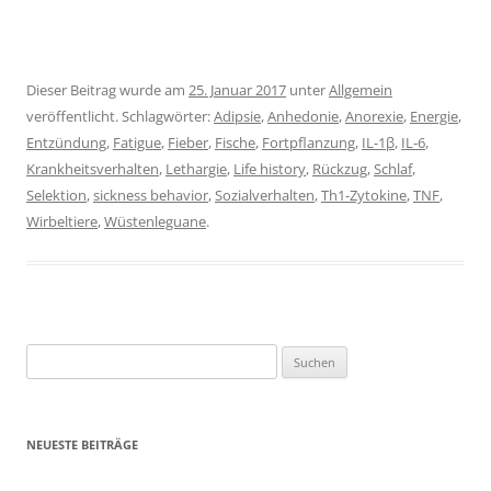
Dieser Beitrag wurde am
25. Januar 2017
unter
Allgemein
veröffentlicht. Schlagwörter:
Adipsie
,
Anhedonie
,
Anorexie
,
Energie
,
Entzündung
,
Fatigue
,
Fieber
,
Fische
,
Fortpflanzung
,
IL-1β
,
IL-6
,
Krankheitsverhalten
,
Lethargie
,
Life history
,
Rückzug
,
Schlaf
,
Selektion
,
sickness behavior
,
Sozialverhalten
,
Th1-Zytokine
,
TNF
,
Wirbeltiere
,
Wüstenleguane
.
Suchen
nach:
NEUESTE BEITRÄGE