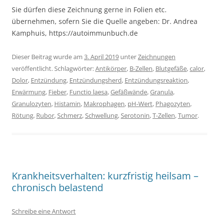
Sie dürfen diese Zeichnung gerne in Folien etc.
übernehmen, sofern Sie die Quelle angeben: Dr. Andrea
Kamphuis, https://autoimmunbuch.de
Dieser Beitrag wurde am
3. April 2019
unter
Zeichnungen
veröffentlicht. Schlagwörter:
Antikörper
,
B-Zellen
,
Blutgefäße
,
calor
,
Dolor
,
Entzündung
,
Entzündungsherd
,
Entzündungsreaktion
,
Erwärmung
,
Fieber
,
Functio laesa
,
Gefäßwände
,
Granula
,
Granulozyten
,
Histamin
,
Makrophagen
,
pH-Wert
,
Phagozyten
,
Rötung
,
Rubor
,
Schmerz
,
Schwellung
,
Serotonin
,
T-Zellen
,
Tumor
.
Krankheitsverhalten: kurzfristig heilsam –
chronisch belastend
Schreibe eine Antwort