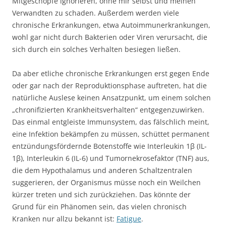
Mitgeschöpfe ignorieren, ohne mir selbst und meinen
Verwandten zu schaden. Außerdem werden viele
chronische Erkrankungen, etwa Autoimmunerkrankungen,
wohl gar nicht durch Bakterien oder Viren verursacht, die
sich durch ein solches Verhalten besiegen ließen.
Da aber etliche chronische Erkrankungen erst gegen Ende
oder gar nach der Reproduktionsphase auftreten, hat die
natürliche Auslese keinen Ansatzpunkt, um einem solchen
„chronifizierten Krankheitsverhalten“ entgegenzuwirken.
Das einmal entgleiste Immunsystem, das fälschlich meint,
eine Infektion bekämpfen zu müssen, schüttet permanent
entzündungsfördernde Botenstoffe wie Interleukin 1β (IL-
1β), Interleukin 6 (IL-6) und Tumornekrosefaktor (TNF) aus,
die dem Hypothalamus und anderen Schaltzentralen
suggerieren, der Organismus müsse noch ein Weilchen
kürzer treten und sich zurückziehen. Das könnte der
Grund für ein Phänomen sein, das vielen chronisch
Kranken nur allzu bekannt ist:
Fatigue
.