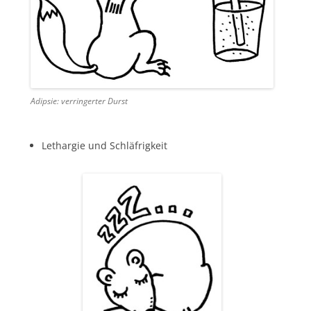
Adipsie: verringerter Durst
Lethargie und Schläfrigkeit