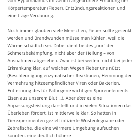
vom Hypothalamus im Gehirn angeordnete Erhöhung der
Körpertemperatur (Fieber), Entzündungsreaktionen und
eine träge Verdauung.
Noch immer glauben viele Menschen, Fieber sollte gesenkt
werden und Brandwunden müsse man kühlen, weil die
Wärme schädlich sei. Dabei dient beides „nur“ der
Schmerzbekämpfung, nicht aber der Heilung – von
Ausnahmen abgesehen. Zwar ist bei weitem nicht bei jeder
Erkrankung klar, auf welchen Wegen Fieber uns nützt
(Beschleunigung enzymatischer Reaktionen, Hemmung der
Vermehrung hitzeempfindlicher Viren oder Bakterien,
Entfernung des für Pathogene wichtigen Spurenelements
Eisen aus unserem Blut …). Aber
dass
es eine
Anpassungsleistung darstellt und in vielen Situationen das
Überleben fördert, ist mittlerweile klar. So hatten in
Tierexperimenten gezielt infizierte Wüstenleguane oder
Zebrafische, die eine wärmere Umgebung aufsuchen
konnten, eine deutlich höhere