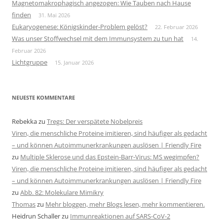
Magnetomakrophagisch angezogen: Wie Tauben nach Hause
finden
31. Mai 2026
Eukaryogenese: Königskinder-Problem gelöst?
22. Februar 2026
Was unser Stoffwechsel mit dem Immunsystem zu tun hat
14.
Februar 2026
Lichtgruppe
15. Januar 2026
NEUESTE KOMMENTARE
Rebekka
zu
Tregs: Der verspätete Nobelpreis
Viren, die menschliche Proteine imitieren, sind häufiger als gedacht
– und können Autoimmunerkrankungen auslösen | Friendly Fire
zu
Multiple Sklerose und das Epstein-Barr-Virus: MS wegimpfen?
Viren, die menschliche Proteine imitieren, sind häufiger als gedacht
– und können Autoimmunerkrankungen auslösen | Friendly Fire
zu
Abb. 82: Molekulare Mimikry
Thomas
zu
Mehr bloggen, mehr Blogs lesen, mehr kommentieren.
Heidrun Schaller
zu
Immunreaktionen auf SARS-CoV-2