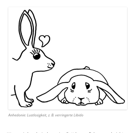
Anhedonie: Lustlosigkeit, z. B. verringerte Libido