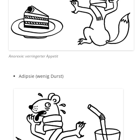
Anorexie: verringerter Appetit
Adipsie (wenig Durst)