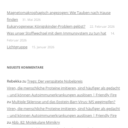
Magnetomakrophagisch angezogen: Wie Tauben nach Hause
finden
31. Mai 2026
Eukaryogenese: Königskinder-Problem gelöst?
22. Februar 2026
Was unser Stoffwechsel mit dem Immunsystem zu tun hat
14.
Februar 2026
Lichtgruppe
15. Januar 2026
NEUESTE KOMMENTARE
Rebekka
zu
Tregs: Der verspätete Nobelpreis
Viren, die menschliche Proteine imitieren, sind häufiger als gedacht
– und können Autoimmunerkrankungen auslösen | Friendly Fire
zu
Multiple Sklerose und das Epstein-Barr-Virus: MS wegimpfen?
Viren, die menschliche Proteine imitieren, sind häufiger als gedacht
– und können Autoimmunerkrankungen auslösen | Friendly Fire
zu
Abb. 82: Molekulare Mimikry