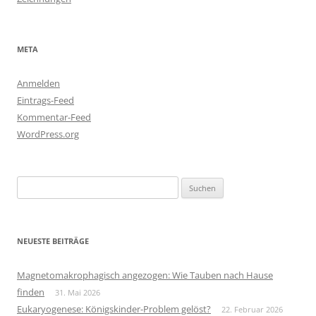
META
Anmelden
Eintrags-Feed
Kommentar-Feed
WordPress.org
Suchen
nach:
NEUESTE BEITRÄGE
Magnetomakrophagisch angezogen: Wie Tauben nach Hause
finden
31. Mai 2026
Eukaryogenese: Königskinder-Problem gelöst?
22. Februar 2026