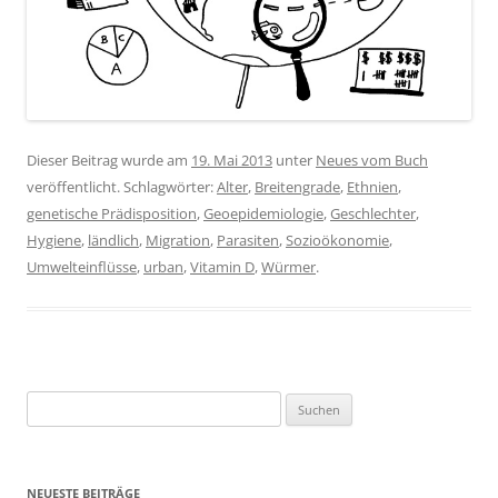
Dieser Beitrag wurde am
19. Mai 2013
unter
Neues vom Buch
veröffentlicht. Schlagwörter:
Alter
,
Breitengrade
,
Ethnien
,
genetische Prädisposition
,
Geoepidemiologie
,
Geschlechter
,
Hygiene
,
ländlich
,
Migration
,
Parasiten
,
Sozioökonomie
,
Umwelteinflüsse
,
urban
,
Vitamin D
,
Würmer
.
Suchen
nach:
NEUESTE BEITRÄGE