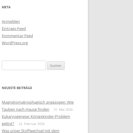
META
Anmelden
Eintrags-Feed
Kommentar-Feed
WordPress.org
Suchen
nach:
NEUESTE BEITRÄGE
Magnetomakrophagisch angezogen: Wie
Tauben nach Hause finden
31. Mai 2026
Eukaryogenese: Königskinder-Problem
gelöst?
22. Februar 2026
Was unser Stoffwechsel mit dem