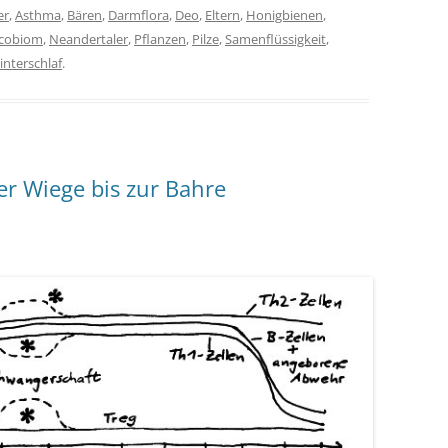
er
,
Asthma
,
Bären
,
Darmflora
,
Deo
,
Eltern
,
Honigbienen
,
cobiom
,
Neandertaler
,
Pflanzen
,
Pilze
,
Samenflüssigkeit
,
interschlaf
.
r Wiege bis zur Bahre