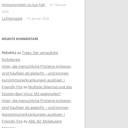
Immunsystem zu tun hat
14. Februar
2026
Lichtgruppe
15. Januar 2026
NEUESTE KOMMENTARE
Rebekka
zu
Tregs: Der verspätete
Nobelpreis
Viren, die menschliche Proteine imitieren,
sind häufiger als gedacht – und können
Autoimmunerkrankungen auslösen |
Friendly Fire
zu
Multiple Sklerose und das
Epstein-Barr-Virus: MS wegimpfen?
Viren, die menschliche Proteine imitieren,
sind häufiger als gedacht – und können
Autoimmunerkrankungen auslösen |
Friendly Fire
zu
Abb. 82: Molekulare