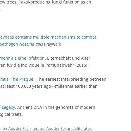
 yew trees, Taxol-producing fungi function as an
.
oneybees contains multiple mechanisms to combat
d pathogen
Nosema apis
(Paywall)
ehr als eine Infektion
. Elternschaft und Alter
oren für die individuelle Immunabwehr (2016)
als: The Prequel.
The earliest interbreeding between
t least 100,000 years ago—millennia earlier than
 Legacy.
Ancient DNA in the genomes of modern
ical traits.
nter
Aus der Fachliteratur
,
Aus der Sekundärliteratur
,