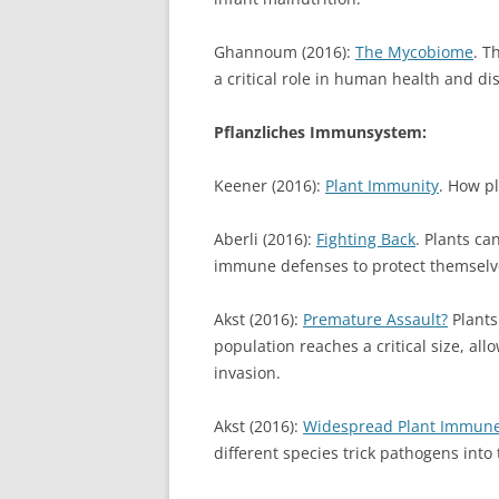
Ghannoum (2016):
The Mycobiome
. T
a critical role in human health and di
Pflanzliches Immunsystem:
Keener (2016):
Plant Immunity
. How pl
Aberli (2016):
Fighting Back
. Plants ca
immune defenses to protect themselv
Akst (2016):
Premature Assault?
Plants
population reaches a critical size, al
invasion.
Akst (2016):
Widespread Plant Immune
different species trick pathogens into