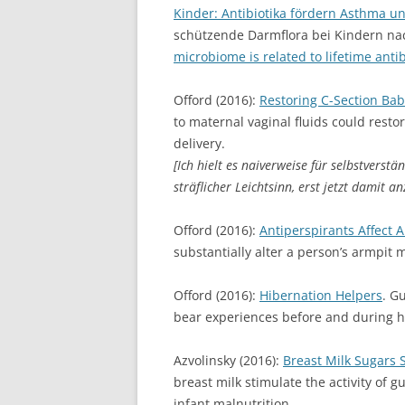
Kinder: Antibiotika fördern Asthma u
schützende Darmflora bei Kindern nach
microbiome is related to lifetime anti
Offord (2016):
Restoring C-Section Bab
to maternal vaginal fluids could resto
delivery.
[Ich hielt es naiverweise für selbstverstä
sträflicher Leichtsinn, erst jetzt damit a
Offord (2016):
Antiperspirants Affect 
substantially alter a person’s armpit 
Offord (2016):
Hibernation Helpers
. G
bear experiences before and during hi
Azvolinsky (2016):
Breast Milk Sugars 
breast milk stimulate the activity of 
infant malnutrition.