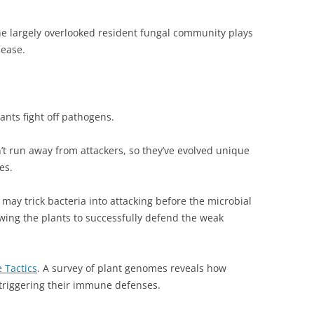
he largely overlooked resident fungal community plays
sease.
ants fight off pathogens.
n’t run away from attackers, so they’ve evolved unique
es.
 may trick bacteria into attacking before the microbial
lowing the plants to successfully defend the weak
 Tactics
. A survey of plant genomes reveals how
 triggering their immune defenses.