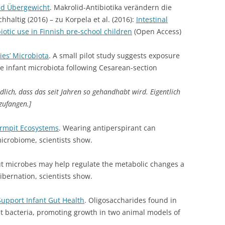
nd Übergewicht
. Makrolid-Antibiotika verändern die
haltig (2016) – zu Korpela et al. (2016):
Intestinal
biotic use in Finnish pre-school children
(Open Access)
ies’ Microbiota
. A small pilot study suggests exposure
re infant microbiota following Cesarean-section
ndlich, dass das seit Jahren so gehandhabt wird. Eigentlich
nzufangen.]
Armpit Ecosystems
. Wearing antiperspirant can
microbiome, scientists show.
ut microbes may help regulate the metabolic changes a
bernation, scientists show.
Support Infant Gut Health
. Oligosaccharides found in
gut bacteria, promoting growth in two animal models of