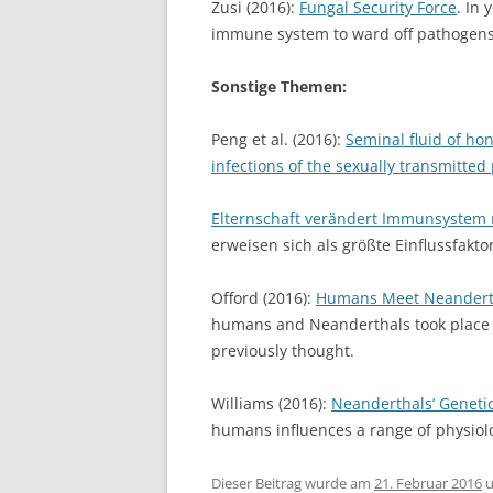
Zusi (2016):
Fungal Security Force
. In
immune system to ward off pathogens
Sonstige Themen:
Peng et al. (2016):
Seminal fluid of h
infections of the sexually transmitte
Elternschaft verändert Immunsystem m
erweisen sich als größte Einflussfakt
Offord (2016):
Humans Meet Neanderth
humans and Neanderthals took place a
previously thought.
Williams (2016):
Neanderthals’ Genetic
humans influences a range of physiolog
Dieser Beitrag wurde am
21. Februar 2016
u