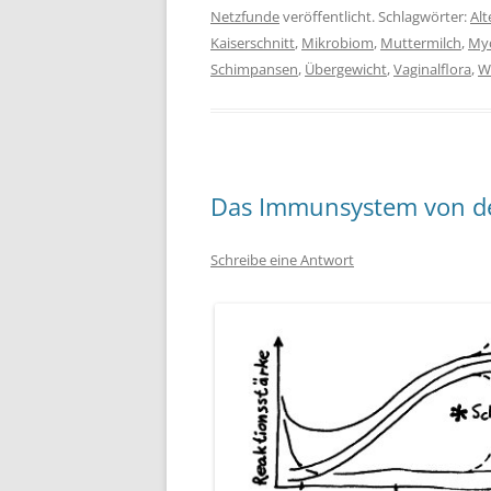
Netzfunde
veröffentlicht. Schlagwörter:
Alt
Kaiserschnitt
,
Mikrobiom
,
Muttermilch
,
My
Schimpansen
,
Übergewicht
,
Vaginalflora
,
W
Das Immunsystem von de
Schreibe eine Antwort