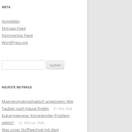
META
Anmelden
Eintrags-Feed
Kommentar-Feed
WordPress.org
Suchen
nach:
NEUESTE BEITRÄGE
Magnetomakrophagisch angezogen: Wie
Tauben nach Hause finden
31. Mai 2026
Eukaryogenese: Königskinder-Problem
gelöst?
22. Februar 2026
Was unser Stoffwechsel mit dem