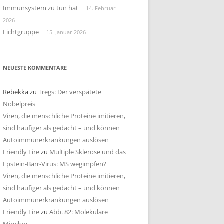
Immunsystem zu tun hat
14. Februar
2026
Lichtgruppe
15. Januar 2026
NEUESTE KOMMENTARE
Rebekka
zu
Tregs: Der verspätete
Nobelpreis
Viren, die menschliche Proteine imitieren,
sind häufiger als gedacht – und können
Autoimmunerkrankungen auslösen |
Friendly Fire
zu
Multiple Sklerose und das
Epstein-Barr-Virus: MS wegimpfen?
Viren, die menschliche Proteine imitieren,
sind häufiger als gedacht – und können
Autoimmunerkrankungen auslösen |
Friendly Fire
zu
Abb. 82: Molekulare