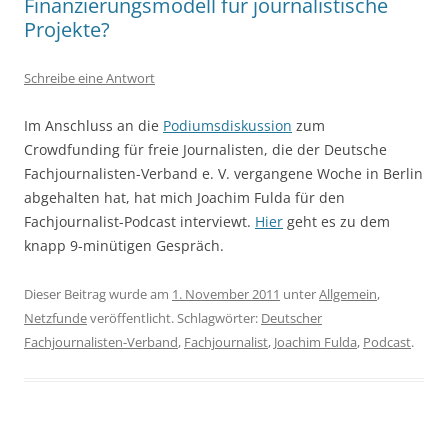
Finanzierungsmodell für journalistische
Projekte?
Schreibe eine Antwort
Im Anschluss an die
Podiumsdiskussion
zum
Crowdfunding für freie Journalisten, die der Deutsche
Fachjournalisten-Verband e. V. vergangene Woche in Berlin
abgehalten hat, hat mich Joachim Fulda für den
Fachjournalist-Podcast interviewt.
Hier
geht es zu dem
knapp 9-minütigen Gespräch.
Dieser Beitrag wurde am
1. November 2011
unter
Allgemein
,
Netzfunde
veröffentlicht. Schlagwörter:
Deutscher
Fachjournalisten-Verband
,
Fachjournalist
,
Joachim Fulda
,
Podcast
.