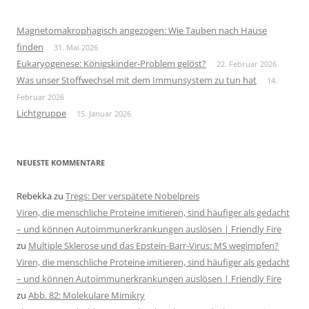
Magnetomakrophagisch angezogen: Wie Tauben nach Hause
finden
31. Mai 2026
Eukaryogenese: Königskinder-Problem gelöst?
22. Februar 2026
Was unser Stoffwechsel mit dem Immunsystem zu tun hat
14.
Februar 2026
Lichtgruppe
15. Januar 2026
NEUESTE KOMMENTARE
Rebekka
zu
Tregs: Der verspätete Nobelpreis
Viren, die menschliche Proteine imitieren, sind häufiger als gedacht
– und können Autoimmunerkrankungen auslösen | Friendly Fire
zu
Multiple Sklerose und das Epstein-Barr-Virus: MS wegimpfen?
Viren, die menschliche Proteine imitieren, sind häufiger als gedacht
– und können Autoimmunerkrankungen auslösen | Friendly Fire
zu
Abb. 82: Molekulare Mimikry