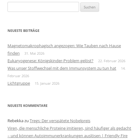
Suchen
nach:
NEUESTE BEITRÄGE
Magnetomakrophagisch angezogen: Wie Tauben nach Hause
finden
31. Mai 2026
Eukaryogenese: Königskinder-Problem gelöst?
22. Februar 2026
Was unser Stoffwechsel mit dem Immunsystem zu tun hat
14.
Februar 2026
Lichtgruppe
15. Januar 2026
NEUESTE KOMMENTARE
Rebekka
zu
Tregs: Der verspätete Nobelpreis
Viren, die menschliche Proteine imitieren, sind häufiger als gedacht
– und können Autoimmunerkrankungen auslösen | Friendly Fire