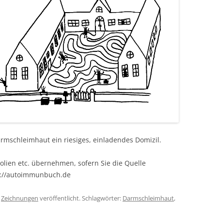
armschleimhaut ein riesiges, einladendes Domizil.
olien etc. übernehmen, sofern Sie die Quelle
s://autoimmunbuch.de
r
Zeichnungen
veröffentlicht. Schlagwörter:
Darmschleimhaut
,