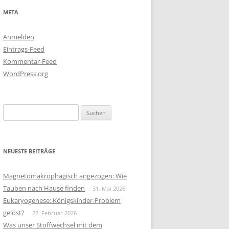
META
Anmelden
Eintrags-Feed
Kommentar-Feed
WordPress.org
Suchen
nach:
NEUESTE BEITRÄGE
Magnetomakrophagisch angezogen: Wie
Tauben nach Hause finden
31. Mai 2026
Eukaryogenese: Königskinder-Problem
gelöst?
22. Februar 2026
Was unser Stoffwechsel mit dem