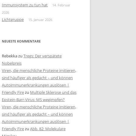
Immunsystem zu tun hat
14. Februar
2026
Lichtgruppe
15. Januar 2026
NEUESTE KOMMENTARE
Rebekka
zu
Tregs: Der verspätete
Nobelpreis
Viren, die menschliche Proteine imitieren,
sind häufiger als gedacht – und können
Autoimmunerkrankungen auslösen |
Friendly Fire
zu
Multiple Sklerose und das
Epstein-Barr-Virus: MS wegimpfen?
Viren, die menschliche Proteine imitieren,
sind häufiger als gedacht – und können
Autoimmunerkrankungen auslösen |
Friendly Fire
zu
Abb. 82: Molekulare