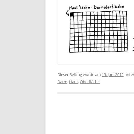
Dieser Beitrag wurde am
19. Juni 2012
unte
Darm
,
Haut
,
Oberfläche
.