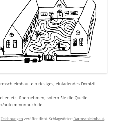
armschleimhaut ein riesiges, einladendes Domizil.
olien etc. übernehmen, sofern Sie die Quelle
s://autoimmunbuch.de
r
Zeichnungen
veröffentlicht. Schlagwörter:
Darmschleimhaut
,