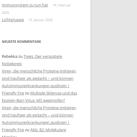
Immunsystem zu tun hat
14. Februar
2026
Lichtgruppe
15. Januar 2026
NEUESTE KOMMENTARE
Rebekka
zu
Tregs: Der verspätete
Nobelpreis
Viren, die menschliche Proteine imitieren,
sind häufiger als gedacht – und können
Autoimmunerkrankungen auslösen |
Friendly Fire
zu
Multiple Sklerose und das
Epstein-Barr-Virus: MS wegimpfen?
Viren, die menschliche Proteine imitieren,
sind häufiger als gedacht – und können
Autoimmunerkrankungen auslösen |
Friendly Fire
zu
Abb. 82: Molekulare