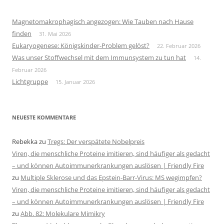
Magnetomakrophagisch angezogen: Wie Tauben nach Hause
finden
31. Mai 2026
Eukaryogenese: Königskinder-Problem gelöst?
22. Februar 2026
Was unser Stoffwechsel mit dem Immunsystem zu tun hat
14.
Februar 2026
Lichtgruppe
15. Januar 2026
NEUESTE KOMMENTARE
Rebekka
zu
Tregs: Der verspätete Nobelpreis
Viren, die menschliche Proteine imitieren, sind häufiger als gedacht
– und können Autoimmunerkrankungen auslösen | Friendly Fire
zu
Multiple Sklerose und das Epstein-Barr-Virus: MS wegimpfen?
Viren, die menschliche Proteine imitieren, sind häufiger als gedacht
– und können Autoimmunerkrankungen auslösen | Friendly Fire
zu
Abb. 82: Molekulare Mimikry