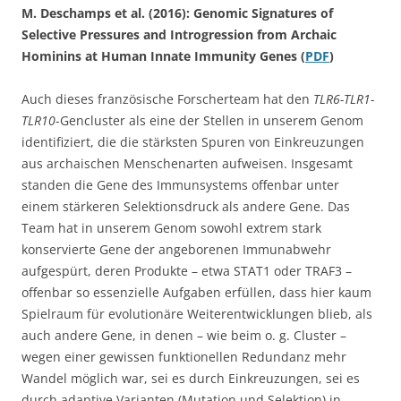
M. Deschamps et al. (2016): Genomic Signatures of
Selective Pressures and Introgression from Archaic
Hominins at Human Innate Immunity Genes (
PDF
)
Auch dieses französische Forscherteam hat den
TLR6-TLR1-
TLR10
-Gencluster als eine der Stellen in unserem Genom
identifiziert, die die stärksten Spuren von Einkreuzungen
aus archaischen Menschenarten aufweisen. Insgesamt
standen die Gene des Immunsystems offenbar unter
einem stärkeren Selektionsdruck als andere Gene. Das
Team hat in unserem Genom sowohl extrem stark
konservierte Gene der angeborenen Immunabwehr
aufgespürt, deren Produkte – etwa STAT1 oder TRAF3 –
offenbar so essenzielle Aufgaben erfüllen, dass hier kaum
Spielraum für evolutionäre Weiterentwicklungen blieb, als
auch andere Gene, in denen – wie beim o. g. Cluster –
wegen einer gewissen funktionellen Redundanz mehr
Wandel möglich war, sei es durch Einkreuzungen, sei es
durch adaptive Varianten (Mutation und Selektion) in