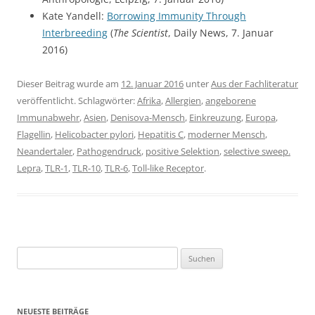
Kate Yandell:
Borrowing Immunity Through
Interbreeding
(
The Scientist
, Daily News, 7. Januar
2016)
Dieser Beitrag wurde am
12. Januar 2016
unter
Aus der Fachliteratur
veröffentlicht. Schlagwörter:
Afrika
,
Allergien
,
angeborene
Immunabwehr
,
Asien
,
Denisova-Mensch
,
Einkreuzung
,
Europa
,
Flagellin
,
Helicobacter pylori
,
Hepatitis C
,
moderner Mensch
,
Neandertaler
,
Pathogendruck
,
positive Selektion
,
selective sweep.
Lepra
,
TLR-1
,
TLR-10
,
TLR-6
,
Toll-like Receptor
.
Suchen
nach:
NEUESTE BEITRÄGE