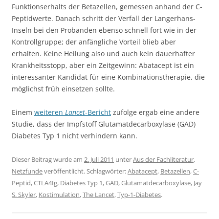
Funktionserhalts der Betazellen, gemessen anhand der C-
Peptidwerte. Danach schritt der Verfall der Langerhans-
Inseln bei den Probanden ebenso schnell fort wie in der
Kontrollgruppe; der anfängliche Vorteil blieb aber
erhalten. Keine Heilung also und auch kein dauerhafter
Krankheitsstopp, aber ein Zeitgewinn: Abatacept ist ein
interessanter Kandidat für eine Kombinationstherapie, die
möglichst früh einsetzen sollte.
Einem
weiteren
Lancet
-Bericht
zufolge ergab eine andere
Studie, dass der Impfstoff Glutamatdecarboxylase (GAD)
Diabetes Typ 1 nicht verhindern kann.
Dieser Beitrag wurde am
2. Juli 2011
unter
Aus der Fachliteratur
,
Netzfunde
veröffentlicht. Schlagwörter:
Abatacept
,
Betazellen
,
C-
Peptid
,
CTLA4Ig
,
Diabetes Typ 1
,
GAD
,
Glutamatdecarboxylase
,
Jay
S. Skyler
,
Kostimulation
,
The Lancet
,
Typ-1-Diabetes
.