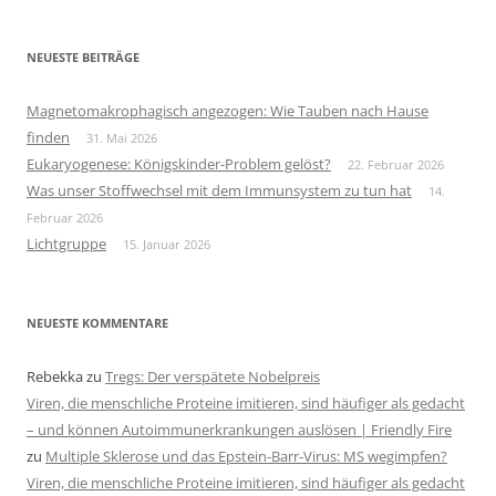
NEUESTE BEITRÄGE
Magnetomakrophagisch angezogen: Wie Tauben nach Hause
finden
31. Mai 2026
Eukaryogenese: Königskinder-Problem gelöst?
22. Februar 2026
Was unser Stoffwechsel mit dem Immunsystem zu tun hat
14.
Februar 2026
Lichtgruppe
15. Januar 2026
NEUESTE KOMMENTARE
Rebekka
zu
Tregs: Der verspätete Nobelpreis
Viren, die menschliche Proteine imitieren, sind häufiger als gedacht
– und können Autoimmunerkrankungen auslösen | Friendly Fire
zu
Multiple Sklerose und das Epstein-Barr-Virus: MS wegimpfen?
Viren, die menschliche Proteine imitieren, sind häufiger als gedacht