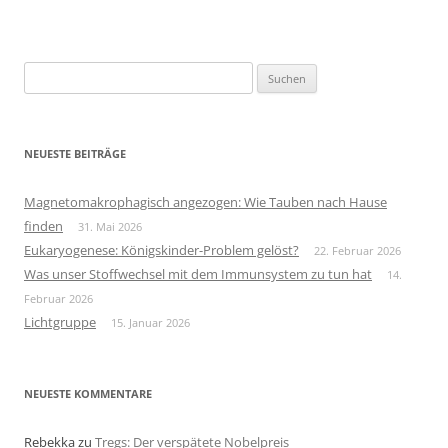
Suchen
nach:
NEUESTE BEITRÄGE
Magnetomakrophagisch angezogen: Wie Tauben nach Hause
finden
31. Mai 2026
Eukaryogenese: Königskinder-Problem gelöst?
22. Februar 2026
Was unser Stoffwechsel mit dem Immunsystem zu tun hat
14.
Februar 2026
Lichtgruppe
15. Januar 2026
NEUESTE KOMMENTARE
Rebekka
zu
Tregs: Der verspätete Nobelpreis