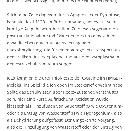
in die Gewebsflüssigkeit, in der es im Zellinneren vorlag.
Stirbt eine Zelle dagegen durch Apoptose oder Pyroptose,
kann sie das HMGB1 in Ruhe umbauen, um es auf seine
künftige Aufgabe vorzubereiten. Zu diesen sogenannten
posttranslationalen Modifikationen des Proteins zählen
etwa die oben erwähnte Acetylierung oder
Phosphorylierung, die für einen geregelten Transport aus
dem Zellkern ins Zytoplasma und aus dem Zytoplasma in
den extrazellulären Raum sorgen.
Jetzt kommen die drei Thiol-Reste der Cysteine im HMGB1-
Molekül ins Spiel, die ich oben im Steckbrief erwähnt habe.
Sollte das Schulwissen über Redox-Zustände verschüttet
sein, hier eine kurze Auffrischung: Oxidation wurde
klassisch als Hinzufügen von Sauerstoff (O wie Oxygenium)
oder als Entzug von Wasserstoff (H wie Hydrogenium), also
als Dehydrierung aufgefasst. Der umgekehrte Vorgang,
also die Hinzufügung von Wasserstoff oder der Entzug von