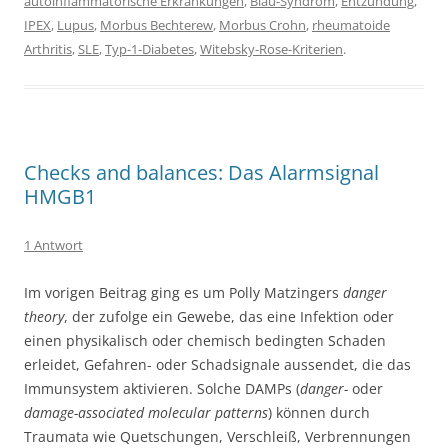
autoinflammatorische Erkrankungen
,
Blau-Syndrom
,
Entzündung
,
IPEX
,
Lupus
,
Morbus Bechterew
,
Morbus Crohn
,
rheumatoide
Arthritis
,
SLE
,
Typ-1-Diabetes
,
Witebsky-Rose-Kriterien
.
Checks and balances: Das Alarmsignal
HMGB1
1 Antwort
Im vorigen Beitrag ging es um Polly Matzingers
danger
theory
, der zufolge ein Gewebe, das eine Infektion oder
einen physikalisch oder chemisch bedingten Schaden
erleidet, Gefahren- oder Schadsignale aussendet, die das
Immunsystem aktivieren. Solche DAMPs (
danger-
oder
damage-associated molecular patterns
) können durch
Traumata wie Quetschungen, Verschleiß, Verbrennungen