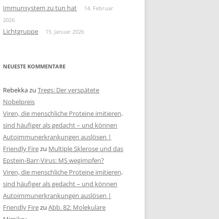
Immunsystem zu tun hat
14. Februar
2026
Lichtgruppe
15. Januar 2026
NEUESTE KOMMENTARE
Rebekka
zu
Tregs: Der verspätete
Nobelpreis
Viren, die menschliche Proteine imitieren,
sind häufiger als gedacht – und können
Autoimmunerkrankungen auslösen |
Friendly Fire
zu
Multiple Sklerose und das
Epstein-Barr-Virus: MS wegimpfen?
Viren, die menschliche Proteine imitieren,
sind häufiger als gedacht – und können
Autoimmunerkrankungen auslösen |
Friendly Fire
zu
Abb. 82: Molekulare