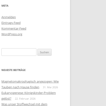
META
Anmelden
Eintrags-Feed
Kommentar-Feed
WordPress.org
Suchen
nach:
NEUESTE BEITRÄGE
Magnetomakrophagisch angezogen: Wie
Tauben nach Hause finden
31. Mai 2026
Eukaryogenese: Königskinder-Problem
gelöst?
22. Februar 2026
Was unser Stoffwechsel mit dem