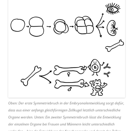
Oben: Der erste Symmetriebruch in der Embryonalentwicklung sorgt dafür,
dass aus einer anfangs gleichförmigen Zellkugel letztlich unterschiedliche
Organe werden. Unten: Ein zweiter Symmetriebruch lässt die Entwicklung
der einzelnen Organe bei Frauen und Männern leicht unterschiedlich