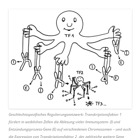
Geschlechtsspezifisches Regulierungsnetzwerk: Transkriptionsfaktor 1
fördert in weiblichen Zellen die Ablesung vieler Immunsystem- (I) und
Entzündungsprozess-Gene (E) auf verschiedenen Chromosomen – und auch
die Expression von Transkriptionsfaktor 2, der zahlreiche weitere Gene