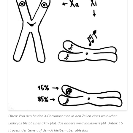
Oben: Von den beiden X-Chromosomen in den Zellen eines weiblichen
Embryos bleibt eines aktiv (Xa), das andere wird inaktiviert (Xi). Unten: 15
Prozent der Gene auf dem Xi bleiben aber ablesbar.