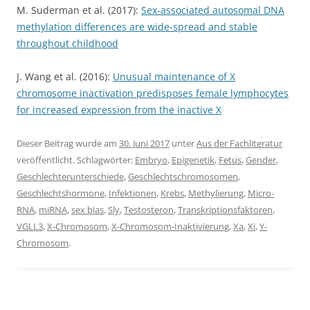
M. Suderman et al. (2017):
Sex-associated autosomal DNA
methylation differences are wide-spread and stable
throughout childhood
J. Wang et al. (2016):
Unusual maintenance of X
chromosome inactivation predisposes female lymphocytes
for increased expression from the inactive X
Dieser Beitrag wurde am
30. Juni 2017
unter
Aus der Fachliteratur
veröffentlicht. Schlagwörter:
Embryo
,
Epigenetik
,
Fetus
,
Gender
,
Geschlechterunterschiede
,
Geschlechtschromosomen
,
Geschlechtshormone
,
Infektionen
,
Krebs
,
Methylierung
,
Micro-
RNA
,
miRNA
,
sex bias
,
Sly
,
Testosteron
,
Transkriptionsfaktoren
,
VGLL3
,
X-Chromosom
,
X-Chromosom-Inaktivierung
,
Xa
,
Xi
,
Y-
Chromosom
.