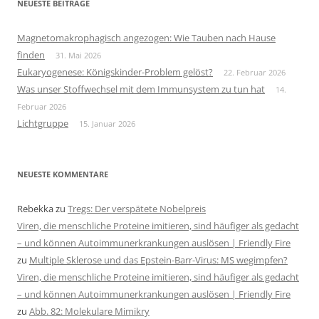
NEUESTE BEITRÄGE
Magnetomakrophagisch angezogen: Wie Tauben nach Hause
finden
31. Mai 2026
Eukaryogenese: Königskinder-Problem gelöst?
22. Februar 2026
Was unser Stoffwechsel mit dem Immunsystem zu tun hat
14.
Februar 2026
Lichtgruppe
15. Januar 2026
NEUESTE KOMMENTARE
Rebekka
zu
Tregs: Der verspätete Nobelpreis
Viren, die menschliche Proteine imitieren, sind häufiger als gedacht
– und können Autoimmunerkrankungen auslösen | Friendly Fire
zu
Multiple Sklerose und das Epstein-Barr-Virus: MS wegimpfen?
Viren, die menschliche Proteine imitieren, sind häufiger als gedacht
– und können Autoimmunerkrankungen auslösen | Friendly Fire
zu
Abb. 82: Molekulare Mimikry