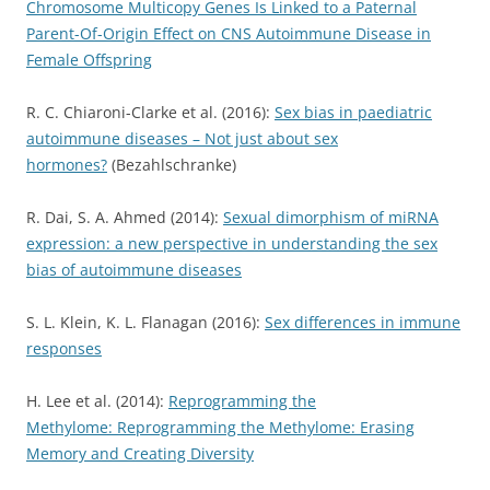
Chromosome Multicopy Genes Is Linked to a Paternal
Parent-Of-Origin Effect on CNS Autoimmune Disease in
Female Offspring
R. C. Chiaroni-Clarke et al. (2016):
Sex bias in paediatric
autoimmune diseases – Not just about sex
hormones?
(Bezahlschranke)
R. Dai, S. A. Ahmed (2014):
Sexual dimorphism of miRNA
expression: a new perspective in understanding the sex
bias of autoimmune diseases
S. L. Klein, K. L. Flanagan (2016):
Sex differences in immune
responses
H. Lee et al. (2014):
Reprogramming the
Methylome: Reprogramming the Methylome: Erasing
Memory and Creating Diversity