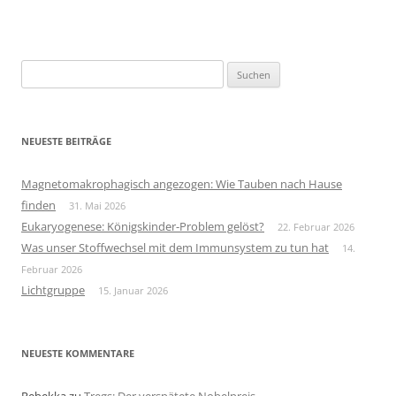
Suchen
nach:
NEUESTE BEITRÄGE
Magnetomakrophagisch angezogen: Wie Tauben nach Hause
finden
31. Mai 2026
Eukaryogenese: Königskinder-Problem gelöst?
22. Februar 2026
Was unser Stoffwechsel mit dem Immunsystem zu tun hat
14.
Februar 2026
Lichtgruppe
15. Januar 2026
NEUESTE KOMMENTARE
Rebekka
zu
Tregs: Der verspätete Nobelpreis