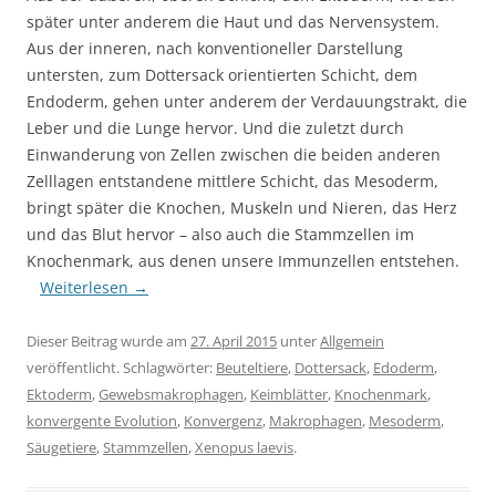
später unter anderem die Haut und das Nervensystem.
Aus der inneren, nach konventioneller Darstellung
untersten, zum Dottersack orientierten Schicht, dem
Endoderm, gehen unter anderem der Verdauungstrakt, die
Leber und die Lunge hervor. Und die zuletzt durch
Einwanderung von Zellen zwischen die beiden anderen
Zelllagen entstandene mittlere Schicht, das Mesoderm,
bringt später die Knochen, Muskeln und Nieren, das Herz
und das Blut hervor – also auch die Stammzellen im
Knochenmark, aus denen unsere Immunzellen entstehen.
Weiterlesen
→
Dieser Beitrag wurde am
27. April 2015
unter
Allgemein
veröffentlicht. Schlagwörter:
Beuteltiere
,
Dottersack
,
Edoderm
,
Ektoderm
,
Gewebsmakrophagen
,
Keimblätter
,
Knochenmark
,
konvergente Evolution
,
Konvergenz
,
Makrophagen
,
Mesoderm
,
Säugetiere
,
Stammzellen
,
Xenopus laevis
.