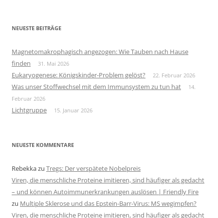
nach:
NEUESTE BEITRÄGE
Magnetomakrophagisch angezogen: Wie Tauben nach Hause
finden
31. Mai 2026
Eukaryogenese: Königskinder-Problem gelöst?
22. Februar 2026
Was unser Stoffwechsel mit dem Immunsystem zu tun hat
14.
Februar 2026
Lichtgruppe
15. Januar 2026
NEUESTE KOMMENTARE
Rebekka
zu
Tregs: Der verspätete Nobelpreis
Viren, die menschliche Proteine imitieren, sind häufiger als gedacht
– und können Autoimmunerkrankungen auslösen | Friendly Fire
zu
Multiple Sklerose und das Epstein-Barr-Virus: MS wegimpfen?
Viren, die menschliche Proteine imitieren, sind häufiger als gedacht