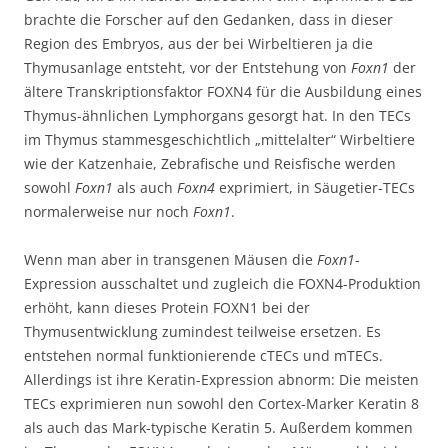
brachte die Forscher auf den Gedanken, dass in dieser
Region des Embryos, aus der bei Wirbeltieren ja die
Thymusanlage entsteht, vor der Entstehung von
Foxn1
der
ältere Transkriptionsfaktor FOXN4 für die Ausbildung eines
Thymus-ähnlichen Lymphorgans gesorgt hat. In den TECs
im Thymus stammesgeschichtlich „mittelalter“ Wirbeltiere
wie der Katzenhaie, Zebrafische und Reisfische werden
sowohl
Foxn1
als auch
Foxn4
exprimiert, in Säugetier-TECs
normalerweise nur noch
Foxn1
.
Wenn man aber in transgenen Mäusen die
Foxn1
-
Expression ausschaltet und zugleich die FOXN4-Produktion
erhöht, kann dieses Protein FOXN1 bei der
Thymusentwicklung zumindest teilweise ersetzen. Es
entstehen normal funktionierende cTECs und mTECs.
Allerdings ist ihre Keratin-Expression abnorm: Die meisten
TECs exprimieren nun sowohl den Cortex-Marker Keratin 8
als auch das Mark-typische Keratin 5. Außerdem kommen