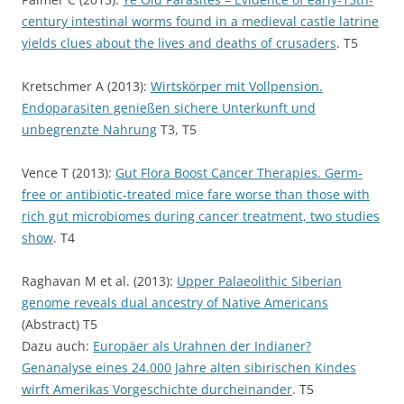
century intestinal worms found in a medieval castle latrine
yields clues about the lives and deaths of crusaders
. T5
Kretschmer A (2013):
Wirtskörper mit Vollpension.
Endoparasiten genießen sichere Unterkunft und
unbegrenzte Nahrung
T3, T5
Vence T (2013):
Gut Flora Boost Cancer Therapies. Germ-
free or antibiotic-treated mice fare worse than those with
rich gut microbiomes during cancer treatment, two studies
show
. T4
Raghavan M et al. (2013):
Upper Palaeolithic Siberian
genome reveals dual ancestry of Native Americans
(Abstract) T5
Dazu auch:
Europäer als Urahnen der Indianer?
Genanalyse eines 24.000 Jahre alten sibirischen Kindes
wirft Amerikas Vorgeschichte durcheinander
. T5