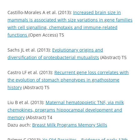
Castillo-Morales A et al. (2013):
Increased brain size in
mammals is associated with size variations in gene families
with cell signalling, chemotaxis and immune-related
functions
(Open Access) T5
Sachs JL et al. (2013):
Evolutionary origins and
diversification of proteobacterial mutualists
(Abstract) T5
Castro LF et al. (2013):
Recurrent gene loss correlates with
the evolution of stomach phenotypes in gnathostome
history
(Abstract) T5
Liu B et al. (2013):
Maternal hematopoietic TNF, via milk
chemokines, programs hippocampal development and
memory
(Abstract) T4
Dazu auch:
Breast Milk Programs Memory Skills
Palmer C (2013):
Ye Old Parasites – Evidence of early-13th-