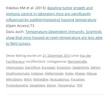
Kokolus KM et al. (2013):
Baseline tumor growth and
immune control in laboratory mice are significantly
influenced by subthermoneutral housing temperature
(Open Access) T3
Dazu auch:
Temperature-Dependent Immunity. Scientists
show that mice housed at room temperature are less able
to fight tumors
.
Dieser Beitrag wurde am
21. Dezember 2013
unter
Aus der
Fachliteratur
veröffentlicht. Schlagwörter:
Beringstraße
,
Chemotaxis
,
Darmflora
,
Europäer
,
Evolution
,
Gedächtnis
,
Gehirn
,
Gnathostomata
,
Indianer
,
Kiefermäuler
,
Krebs
,
Magen
,
Mäuse
,
Mikrobiom
,
Milch
,
Mittelalter
,
Mutualismus
,
Parasiten
,
Proteobacteria
,
Säugetiere
,
Sibirer
,
Temperatur
,
TNF
.