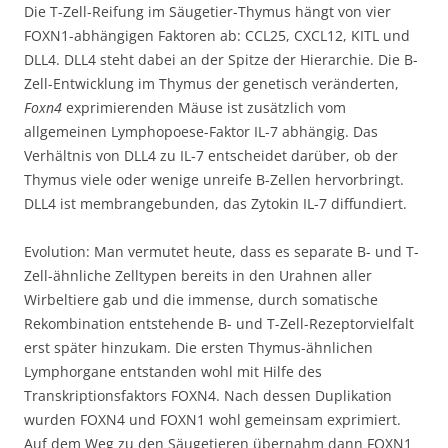
Die T-Zell-Reifung im Säugetier-Thymus hängt von vier
FOXN1-abhängigen Faktoren ab: CCL25, CXCL12, KITL und
DLL4. DLL4 steht dabei an der Spitze der Hierarchie. Die B-
Zell-Entwicklung im Thymus der genetisch veränderten,
Foxn4
exprimierenden Mäuse ist zusätzlich vom
allgemeinen Lymphopoese-Faktor IL-7 abhängig. Das
Verhältnis von DLL4 zu IL-7 entscheidet darüber, ob der
Thymus viele oder wenige unreife B-Zellen hervorbringt.
DLL4 ist membrangebunden, das Zytokin IL-7 diffundiert.
Evolution: Man vermutet heute, dass es separate B- und T-
Zell-ähnliche Zelltypen bereits in den Urahnen aller
Wirbeltiere gab und die immense, durch somatische
Rekombination entstehende B- und T-Zell-Rezeptorvielfalt
erst später hinzukam. Die ersten Thymus-ähnlichen
Lymphorgane entstanden wohl mit Hilfe des
Transkriptionsfaktors FOXN4. Nach dessen Duplikation
wurden FOXN4 und FOXN1 wohl gemeinsam exprimiert.
Auf dem Weg zu den Säugetieren übernahm dann FOXN1