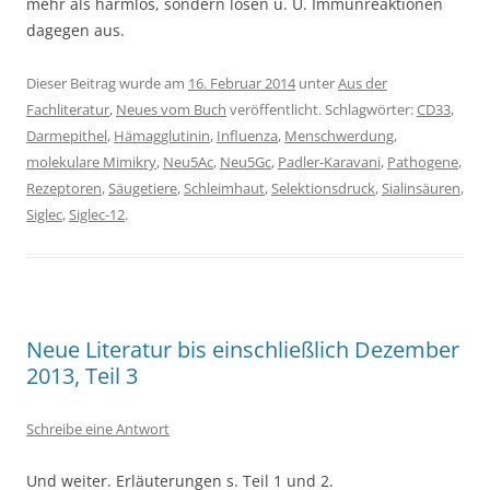
mehr als harmlos, sondern lösen u. U. Immunreaktionen
dagegen aus.
Dieser Beitrag wurde am
16. Februar 2014
unter
Aus der
Fachliteratur
,
Neues vom Buch
veröffentlicht. Schlagwörter:
CD33
,
Darmepithel
,
Hämagglutinin
,
Influenza
,
Menschwerdung
,
molekulare Mimikry
,
Neu5Ac
,
Neu5Gc
,
Padler-Karavani
,
Pathogene
,
Rezeptoren
,
Säugetiere
,
Schleimhaut
,
Selektionsdruck
,
Sialinsäuren
,
Siglec
,
Siglec-12
.
Neue Literatur bis einschließlich Dezember
2013, Teil 3
Schreibe eine Antwort
Und weiter. Erläuterungen s. Teil 1 und 2.