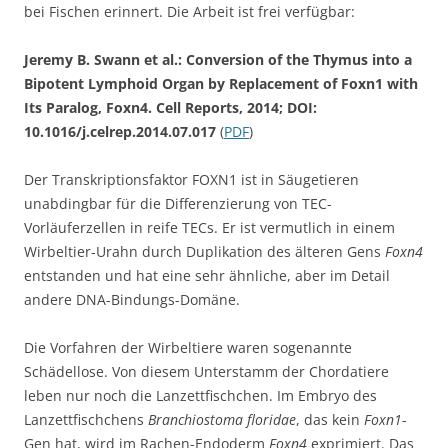
bei Fischen erinnert. Die Arbeit ist frei verfügbar:
Jeremy B. Swann et al.: Conversion of the Thymus into a
Bipotent Lymphoid Organ by Replacement of Foxn1 with
Its Paralog, Foxn4. Cell Reports, 2014; DOI:
10.1016/j.celrep.2014.07.017
(
PDF
)
Der Transkriptionsfaktor FOXN1 ist in Säugetieren
unabdingbar für die Differenzierung von TEC-
Vorläuferzellen in reife TECs. Er ist vermutlich in einem
Wirbeltier-Urahn durch Duplikation des älteren Gens
Foxn4
entstanden und hat eine sehr ähnliche, aber im Detail
andere DNA-Bindungs-Domäne.
Die Vorfahren der Wirbeltiere waren sogenannte
Schädellose. Von diesem Unterstamm der Chordatiere
leben nur noch die Lanzettfischchen. Im Embryo des
Lanzettfischchens
Branchiostoma floridae
, das kein
Foxn1
-
Gen hat, wird im Rachen-Endoderm
Foxn4
exprimiert. Das