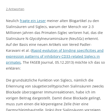
2 Antworten
Neulich
fragte ein Leser
meiner alten Blogartikel zu den
Sialinsäuren und Siglecs, warum der Mensch vor 2-3
Millionen Jahren das Primaten-Siglec verloren hat, das die
Sialinsäure N-Glycolylneuraminsäure (Neu5Gc) erkennt.
Auf der Basis eine neuen Artikels von Vered Padler-
Karavani et al. (
Rapid evolution of binding specificities and
expression patterns of inhibitory CD33-related Siglecs in
primates
, The FASEB Journal, 05.12.2013) möchte ich das so
erklären:
Die grundsätzliche Funktion von Siglecs, nämlich die
Erkennung von säugetierzelltypischen Sialinsäuren zwecks
Blockade überzogener Immunreaktionen, habe ich im
vorigen Beitrag dargestellt. Damit diese Blockade gelingt,
muss zum einen die körpereigene Zelle (hier eine
Darmschleimhautzelle, links) ihre Sialinsäuren vorzeigen