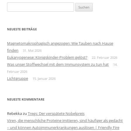
Suchen
nach:
NEUESTE BEITRÄGE
Magnetomakrophagisch angezogen: Wie Tauben nach Hause
finden
31. Mai 2026
Eukaryogenese: Königskinder-Problem gelöst?
22. Februar 2026
Was unser Stoffwechsel mit dem Immunsystem zu tun hat
14.
Februar 2026
Lichtgruppe
15. Januar 2026
NEUESTE KOMMENTARE
Rebekka
zu
Tregs: Der verspätete Nobelpreis
Viren, die menschliche Proteine imitieren, sind häufiger als gedacht
– und können Autoimmunerkrankungen auslösen | Friendly Fire