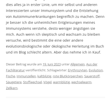
dies alles ja in erster Linie, um mir selbst und anderen
Interessierten unser Immunsystem und die Entstehung
von Autoimmunerkrankungen begreiflich zu machen. Denn
je besser ich die unheimlichen Entgleisungen meines
Immunsystems verstehe, desto weniger ängstigen sie
mich. Auch wenn ich skeptisch und wachsam zu bleiben
versuche, wird bestimmt die eine oder andere
evolutionsbiologische oder ökologische Herleitung im Buch
und im Blog schlecht altern. Aber das nehme ich in Kauf.
Dieser Beitrag wurde am
19. Juni 2023
unter
Allgemein
,
Aus der
Fachliteratur
veröffentlicht. Schlagwörter:
Erythrozyten
,
Evolution
,
Fische
,
Immunzellen
,
kaltblütig
,
rote Blutkörperchen
,
Sauerstoff
,
Säugetiere
,
Stoffwechsel
,
Vögel
,
warmblütig
,
wechselwarm
,
Zellkern
.