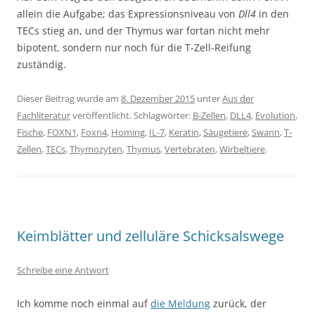
allein die Aufgabe; das Expressionsniveau von
Dll4
in den
TECs stieg an, und der Thymus war fortan nicht mehr
bipotent, sondern nur noch für die T-Zell-Reifung
zuständig.
Dieser Beitrag wurde am
8. Dezember 2015
unter
Aus der
Fachliteratur
veröffentlicht. Schlagwörter:
B-Zellen
,
DLL4
,
Evolution
,
Fische
,
FOXN1
,
Foxn4
,
Homing
,
IL-7
,
Keratin
,
Säugetiere
,
Swann
,
T-
Zellen
,
TECs
,
Thymozyten
,
Thymus
,
Vertebraten
,
Wirbeltiere
.
Keimblätter und zelluläre Schicksalswege
Schreibe eine Antwort
Ich komme noch einmal auf
die Meldung
zurück, der