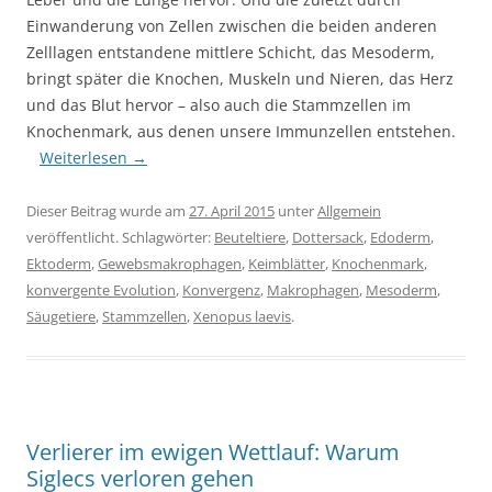
Einwanderung von Zellen zwischen die beiden anderen
Zelllagen entstandene mittlere Schicht, das Mesoderm,
bringt später die Knochen, Muskeln und Nieren, das Herz
und das Blut hervor – also auch die Stammzellen im
Knochenmark, aus denen unsere Immunzellen entstehen.
Weiterlesen
→
Dieser Beitrag wurde am
27. April 2015
unter
Allgemein
veröffentlicht. Schlagwörter:
Beuteltiere
,
Dottersack
,
Edoderm
,
Ektoderm
,
Gewebsmakrophagen
,
Keimblätter
,
Knochenmark
,
konvergente Evolution
,
Konvergenz
,
Makrophagen
,
Mesoderm
,
Säugetiere
,
Stammzellen
,
Xenopus laevis
.
Verlierer im ewigen Wettlauf: Warum
Siglecs verloren gehen