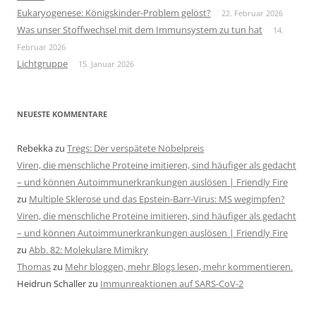
Eukaryogenese: Königskinder-Problem gelöst?
22. Februar 2026
Was unser Stoffwechsel mit dem Immunsystem zu tun hat
14.
Februar 2026
Lichtgruppe
15. Januar 2026
NEUESTE KOMMENTARE
Rebekka
zu
Tregs: Der verspätete Nobelpreis
Viren, die menschliche Proteine imitieren, sind häufiger als gedacht
– und können Autoimmunerkrankungen auslösen | Friendly Fire
zu
Multiple Sklerose und das Epstein-Barr-Virus: MS wegimpfen?
Viren, die menschliche Proteine imitieren, sind häufiger als gedacht
– und können Autoimmunerkrankungen auslösen | Friendly Fire
zu
Abb. 82: Molekulare Mimikry
Thomas
zu
Mehr bloggen, mehr Blogs lesen, mehr kommentieren.
Heidrun Schaller
zu
Immunreaktionen auf SARS-CoV-2