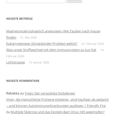
nach:
NEUESTE BEITRÄGE
Magnetomakrophagisch angezogen: Wie Tauben nach Hause
finden
31. Mai 2026
Eukaryogenese: Königskinder-Problem gelöst?
22. Februar 2026
Was unser Stoffwechsel mit dem Immunsystem zu tun hat
14.
Februar 2026
Lichtgruppe
15. Januar 2026
NEUESTE KOMMENTARE
Rebekka
zu
Tregs: Der verspätete Nobelpreis
Viren, die menschliche Proteine imitieren, sind häufiger als gedacht
– und können Autoimmunerkrankungen auslösen | Friendly Fire
zu
Multiple Sklerose und das Epstein-Barr-Virus: MS wegimpfen?