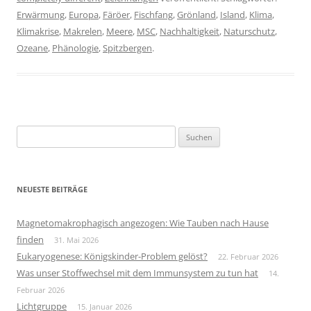
Erwärmung
,
Europa
,
Färöer
,
Fischfang
,
Grönland
,
Island
,
Klima
,
Klimakrise
,
Makrelen
,
Meere
,
MSC
,
Nachhaltigkeit
,
Naturschutz
,
Ozeane
,
Phänologie
,
Spitzbergen
.
Suchen
nach:
NEUESTE BEITRÄGE
Magnetomakrophagisch angezogen: Wie Tauben nach Hause
finden
31. Mai 2026
Eukaryogenese: Königskinder-Problem gelöst?
22. Februar 2026
Was unser Stoffwechsel mit dem Immunsystem zu tun hat
14.
Februar 2026
Lichtgruppe
15. Januar 2026