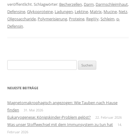
veröffentlicht. Schlagwörter:
Becherzellen
,
Darm
,
Darmschleimhaut
,
Defensine
,
Glykoproteine
,
Ladungen
,
Lektine
,
Matrix
,
Mucine
,
Netz
,
Oligosaccharide
,
Polymerisierung
,
Proteine
,
RegIIIy
,
Schleim
,
α-
Defensin
.
Suchen
nach:
NEUESTE BEITRÄGE
Magnetomakrophagisch angezogen: Wie Tauben nach Hause
finden
31. Mai 2026
Eukaryogenese: Königskinder-Problem gelöst?
22. Februar 2026
Was unser Stoffwechsel mit dem Immunsystem zu tun hat
14.
Februar 2026