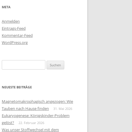
META
Anmelden
Eintrags-Feed
Kommentar-Feed
WordPress.org
Suchen
nach:
NEUESTE BEITRÄGE
Magnetomakrophagisch angezogen: Wie
Tauben nach Hause finden
31. Mai 2026
Eukaryogenese: Königskinder-Problem
gelöst?
22. Februar 2026
Was unser Stoffwechsel mit dem