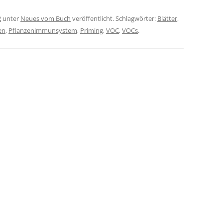
2
unter
Neues vom Buch
veröffentlicht. Schlagwörter:
Blätter
,
en
,
Pflanzenimmunsystem
,
Priming
,
VOC
,
VOCs
.