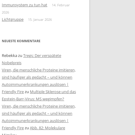
Immunsystem zu tun hat
14. Februar
2026
Lichtgruppe
15. Januar 2026
NEUESTE KOMMENTARE
Rebekka
zu
Tregs: Der verspätete
Nobelpreis
Viren, die menschliche Proteine imitieren,
sind häufiger als gedacht – und können
Autoimmunerkrankungen auslösen |
Friendly Fire
zu
Multiple Sklerose und das
Epstein-Barr-Virus: MS wegimpfen?
Viren, die menschliche Proteine imitieren,
sind häufiger als gedacht – und können
Autoimmunerkrankungen auslösen |
Friendly Fire
zu
Abb. 82: Molekulare