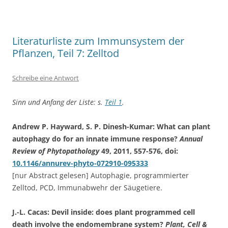
Literaturliste zum Immunsystem der
Pflanzen, Teil 7: Zelltod
Schreibe eine Antwort
Sinn und Anfang der Liste: s.
Teil 1
.
Andrew P. Hayward, S. P. Dinesh-Kumar: What can plant
autophagy do for an innate immune response?
Annual
Review of Phytopathology
49, 2011, 557-576, doi:
10.1146/annurev-phyto-072910-095333
[nur Abstract gelesen] Autophagie, programmierter
Zelltod, PCD, Immunabwehr der Säugetiere.
J.-L. Cacas: Devil inside: does plant programmed cell
death involve the endomembrane system?
Plant, Cell &