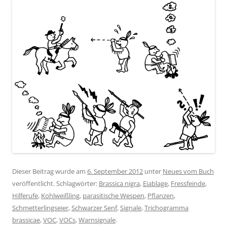
Dieser Beitrag wurde am
6. September 2012
unter
Neues vom Buch
veröffentlicht. Schlagwörter:
Brassica nigra
,
Eiablage
,
Fressfeinde
,
Hilferufe
,
Kohlweißling
,
parasitische Wespen
,
Pflanzen
,
Schmetterlingseier
,
Schwarzer Senf
,
Signale
,
Trichogramma
brassicae
,
VOC
,
VOCs
,
Warnsignale
.