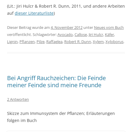
(Lit.: Jiri Hulcr & Robert R. Dunn, 2011, und andere Arbeiten
auf
dieser Literaturliste
)
Dieser Beitrag wurde am
4. November 2012
unter
Neues vom Buch
veröffentlicht. Schlagwörter:
Avocado
,
Callose
,
Jiri Hulcr
,
Käfer
,
Lignin
,
Pflanzen
,
Pilze
,
Raffaelea
,
Robert R. Dunn
,
Xylem
,
Xyloborus
.
Bei Angriff Rauchzeichen: Die Feinde
meiner Feinde sind meine Freunde
2 Antworten
Skizze zum Immunsystem der Pflanzen; Erläuterungen
folgen im Buch