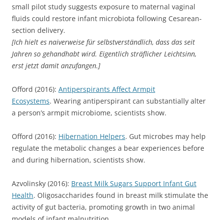
small pilot study suggests exposure to maternal vaginal
fluids could restore infant microbiota following Cesarean-
section delivery.
[Ich hielt es naiverweise für selbstverständlich, dass das seit
Jahren so gehandhabt wird. Eigentlich sträflicher Leichtsinn,
erst jetzt damit anzufangen.]
Offord (2016):
Antiperspirants Affect Armpit
Ecosystems
. Wearing antiperspirant can substantially alter
a person’s armpit microbiome, scientists show.
Offord (2016):
Hibernation Helpers
. Gut microbes may help
regulate the metabolic changes a bear experiences before
and during hibernation, scientists show.
Azvolinsky (2016):
Breast Milk Sugars Support Infant Gut
Health
. Oligosaccharides found in breast milk stimulate the
activity of gut bacteria, promoting growth in two animal
models of infant malnutrition.