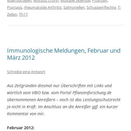
Makrophagen
,
Morbus Crohn
,
Multiple Sklerose
,
Pflanzen
,
Psoriasis
,
rheumatoide Arthritis
,
Salmonellen
,
Schuppenflechte
,
T-
Zellen
,
Th17
.
Immunologische Meldungen, Februar und
März 2012
Schreibe eine Antwort
Aus Zeitgründen diesmal nur Überschriften mit Links und
wörtlich vom VBIO bzw. vom Portal Pflanzenforschung.de
übernommenen Anreißern – noch ist das Leistungsschutzrecht
ja nicht in Kraft. Im Anschluss an die Anreißer ggf. ein kurzer
Kommentar von mir.
Februar 2012: