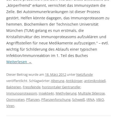
„körperfremd“ erkannt, vernichtet das Immunsystem die
Zelle. Bei Autoimmunerkrankungen ist dieser Prozess
gestört. Helfen könnte dagegen, das Immunoproteasom zu
hemmen. Biochemikern der Technischen Universität
München (TUM) gelang es nun erstmals, die
Kristallstruktur des Immunoproteasoms aufzuklären und
Angriffsstellen für neue Medikamente aufzuzeigen.“ – evtl.
wichtig für Schilderung des Ablaufs einer typischen
Infektion/Immunreaktion im 1. Teil des Buches
Weiterlesen
→
Dieser Beitrag wurde am
18. März 2012
unter
Netzfunde
veröffentlicht. Schlagwörter:
Alterung
,
Antikörper
,
antimikrobiell
,
Bakterien
,
Fressfeinde
,
horizontaler Gentransfer
,
Immunoproteasom
,
Insekte4n
,
Methylierung
,
Multiple Sklerose
,
Oomyceten
,
Pflanzen
,
Pflanzenforschung
,
Schweiß
,
tRNA
,
VBIO
,
Viren
.