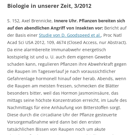
Biologie in unserer Zeit, 3/2012
S. 152, Axel Brennicke,
Innere Uhr. Pflanzen bereiten sich
auf den abendlichen Angriff von Insekten vor:
Bericht auf
der Basis einer
Studie von D. Goodspeed et al.
, Proc Natl
Acad Sci USA 2012, 109, 4674 (Closed Access, nur Abstract).
Da eine alarmbereite Immunabwehr energetisch
kostspielig ist und u. U. auch dem eigenen Gewebe
schaden kann, regulieren Pflanzen ihre Abwehrkraft gegen
die Raupen im Tagesverlauf je nach voraussichtlicher
Gefahrenlage hormonell hinauf oder herab. Abends, wenn
die Raupen am meisten fressen, schmecken die Blätter
besonders bitter, weil das Hormon Jasmoninsäure, das
mittags seine höchste Konzentration erreicht, im Laufe des
Nachmittags für eine Anhäufung von Bitterstoffen sorgt.
Diese durch die circadiane Uhr der Pflanze gesteuerte
Vorsorgemaßnahme wird dann bei den ersten
tatsächlichen Bissen von Raupen noch um akute