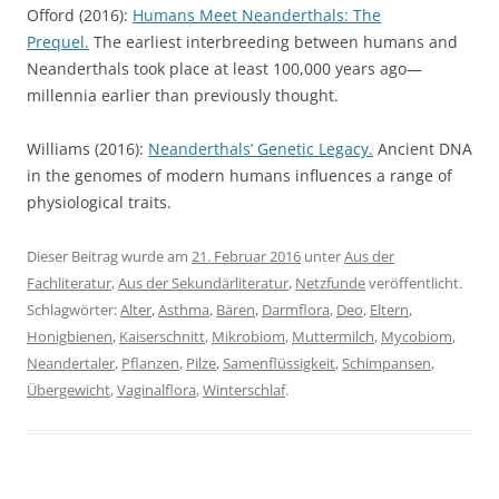
Offord (2016):
Humans Meet Neanderthals: The
Prequel.
The earliest interbreeding between humans and
Neanderthals took place at least 100,000 years ago—
millennia earlier than previously thought.
Williams (2016):
Neanderthals’ Genetic Legacy.
Ancient DNA
in the genomes of modern humans influences a range of
physiological traits.
Dieser Beitrag wurde am
21. Februar 2016
unter
Aus der
Fachliteratur
,
Aus der Sekundärliteratur
,
Netzfunde
veröffentlicht.
Schlagwörter:
Alter
,
Asthma
,
Bären
,
Darmflora
,
Deo
,
Eltern
,
Honigbienen
,
Kaiserschnitt
,
Mikrobiom
,
Muttermilch
,
Mycobiom
,
Neandertaler
,
Pflanzen
,
Pilze
,
Samenflüssigkeit
,
Schimpansen
,
Übergewicht
,
Vaginalflora
,
Winterschlaf
.