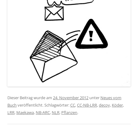
Dieser Beitrag wurde am
24. November 2012
unter
Neues vom
Buch
veröffentlicht. Schlagwörter:
CC
,
CC-NB-LRR
,
decoy
,
Köder
,
LRR
,
Maekawa
,
NB-ARC
,
NLR
,
Pflanzen
.