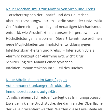
Neuer Mechanismus zur Abwehr von Viren und Krebs
„Forschergruppen der Charité und des Deutschen
Rheuma-Forschungszentrums Berlin sowie der Universität
Genf haben einen grundlegend neuartigen Mechanismus
entdeckt, wie Virusinfektionen unsere Körperabwehr zu
Höchstleistungen anspornen. Diese Erkenntnisse eröffnen
neue Möglichkeiten zur Impfstoffentwicklung gegen
Infektionskrankheiten und Krebs.“ – Interleukin 33 als
Alarmin; Konzept der Alarmine evtl. wichtig für
Schilderung des Ablaufs einer typischen
Infektion/Immunreaktion im 1. Teil des Buches
Neue Möglichkeiten im Kampf gegen
Autoimmunerkrankungen: Struktur des
Immunoproteasoms aufgeklärt
„Ähnlich einem „Schredder“ zerlegt das Immunoproteasom
Eiweiße in kleine Bruchstücke, die dann an der Oberfläche
der Zelle präsentiert werden. Werden diese Eiweißteile als