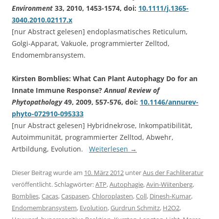
Environment
33, 2010, 1453-1574, doi:
10.1111/j.1365-
3040.2010.02117.x
[nur Abstract gelesen] endoplasmatisches Reticulum,
Golgi-Apparat, Vakuole, programmierter Zelltod,
Endomembransystem.
Kirsten Bomblies: What Can Plant Autophagy Do for an
Innate Immune Response?
Annual Review of
Phytopathology
49, 2009, 557-576, doi:
10.1146/annurev-
phyto-072910-095333
[nur Abstract gelesen] Hybridnekrose, Inkompatibilität,
Autoimmunität, programmierter Zelltod, Abwehr,
Artbildung, Evolution.
Weiterlesen
→
Dieser Beitrag wurde am
10. März 2012
unter
Aus der Fachliteratur
veröffentlicht. Schlagwörter:
ATP
,
Autophagie
,
Avin-Wiitenberg
,
Bomblies
,
Cacas
,
Caspasen
,
Chloroplasten
,
Coll
,
Dinesh-Kumar
,
Endomembransystem
,
Evolution
,
Gurdrun Schmitz
,
H2O2
,