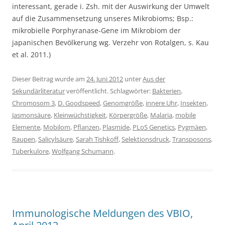
interessant, gerade i. Zsh. mit der Auswirkung der Umwelt
auf die Zusammensetzung unseres Mikrobioms; Bsp.:
mikrobielle Porphyranase-Gene im Mikrobiom der
japanischen Bevölkerung wg. Verzehr von Rotalgen, s. Kau
et al. 2011.)
Dieser Beitrag wurde am
24. Juni 2012
unter
Aus der
Sekundärliteratur
veröffentlicht. Schlagwörter:
Bakterien
,
Chromosom 3
,
D. Goodspeed
,
Genomgröße
,
innere Uhr
,
Insekten
,
Jasmonsäure
,
Kleinwüchstigkeit
,
Körpergröße
,
Malaria
,
mobile
Elemente
,
Mobilom
,
Pflanzen
,
Plasmide
,
PLoS Genetics
,
Pygmäen
,
Raupen
,
Salicylsäure
,
Sarah Tishkoff
,
Selektionsdruck
,
Transposons
,
Tuberkulore
,
Wolfgang Schumann
.
Immunologische Meldungen des VBIO,