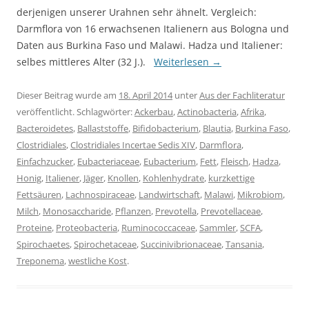
derjenigen unserer Urahnen sehr ähnelt. Vergleich:
Darmflora von 16 erwachsenen Italienern aus Bologna und
Daten aus Burkina Faso und Malawi. Hadza und Italiener:
selbes mittleres Alter (32 J.).
Weiterlesen
→
Dieser Beitrag wurde am
18. April 2014
unter
Aus der Fachliteratur
veröffentlicht. Schlagwörter:
Ackerbau
,
Actinobacteria
,
Afrika
,
Bacteroidetes
,
Ballaststoffe
,
Bifidobacterium
,
Blautia
,
Burkina Faso
,
Clostridiales
,
Clostridiales Incertae Sedis XIV
,
Darmflora
,
Einfachzucker
,
Eubacteriaceae
,
Eubacterium
,
Fett
,
Fleisch
,
Hadza
,
Honig
,
Italiener
,
Jäger
,
Knollen
,
Kohlenhydrate
,
kurzkettige
Fettsäuren
,
Lachnospiraceae
,
Landwirtschaft
,
Malawi
,
Mikrobiom
,
Milch
,
Monosaccharide
,
Pflanzen
,
Prevotella
,
Prevotellaceae
,
Proteine
,
Proteobacteria
,
Ruminococcaceae
,
Sammler
,
SCFA
,
Spirochaetes
,
Spirochetaceae
,
Succinivibrionaceae
,
Tansania
,
Treponema
,
westliche Kost
.