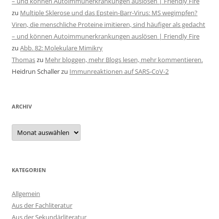
– und können Autoimmunerkrankungen auslösen | Friendly Fire
zu
Multiple Sklerose und das Epstein-Barr-Virus: MS wegimpfen?
Viren, die menschliche Proteine imitieren, sind häufiger als gedacht
– und können Autoimmunerkrankungen auslösen | Friendly Fire
zu
Abb. 82: Molekulare Mimikry
Thomas
zu
Mehr bloggen, mehr Blogs lesen, mehr kommentieren.
Heidrun Schaller
zu
Immunreaktionen auf SARS-CoV-2
ARCHIV
Archiv
KATEGORIEN
Allgemein
Aus der Fachliteratur
Aus der Sekundärliteratur