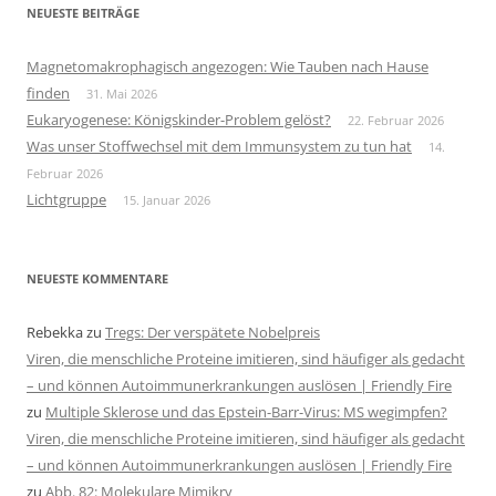
NEUESTE BEITRÄGE
Magnetomakrophagisch angezogen: Wie Tauben nach Hause
finden
31. Mai 2026
Eukaryogenese: Königskinder-Problem gelöst?
22. Februar 2026
Was unser Stoffwechsel mit dem Immunsystem zu tun hat
14.
Februar 2026
Lichtgruppe
15. Januar 2026
NEUESTE KOMMENTARE
Rebekka
zu
Tregs: Der verspätete Nobelpreis
Viren, die menschliche Proteine imitieren, sind häufiger als gedacht
– und können Autoimmunerkrankungen auslösen | Friendly Fire
zu
Multiple Sklerose und das Epstein-Barr-Virus: MS wegimpfen?
Viren, die menschliche Proteine imitieren, sind häufiger als gedacht
– und können Autoimmunerkrankungen auslösen | Friendly Fire
zu
Abb. 82: Molekulare Mimikry