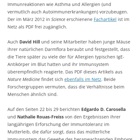
Immunreaktionen wie Asthma und Allergien (und
vermutlich auch Autoimmunerkrankungen) vorzubeugen.
Der im März 2012 in
Science
erschienene
Fachartikel
ist im
Netz als PDF frei zugänglich.
Auch
David Hill
und seine Mitarbeiter haben junge Mäuse
ihrer natürlichen Darmflora beraubt und festgestellt, dass
die Tiere später zu viele der für Allergien typischen IgE-
Antikörper im Blut hatten und ihr Immunsystem
überempfindlich reagierte. Das PDF dieses Artikels aus
Nature Medicine
findet sich
ebenfalls im Netz
. Beide
Forschergruppen vermuten, dass die Verhältnisse beim
Menschen ähnlich sind.
Auf den Seiten 22 bis 29 berichten
Edgardo D. Carosella
und
Nathalie Rouas-Freiss
von den Ergebnissen ihrer
langjährigen Erforschung der Immuntoleranz im
Mutterleib, die dafür sorgt, dass das mütterliche
Immunsystem das Gewebe des heranwachsenden Embryos