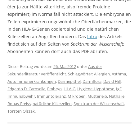
(der ja zur Hälfte väterliche, also fremde Proteine
exprimiert) im Normalfall nicht attackiert. Die embryonalen
Zellen exprimieren ungewöhnliche Oberflächenmarker, die
in den HLA-G-Genen codiert sind und die natürlichen
Killerzellen an Angriffen hindern. Das
Intro
des Artikels
findet sich auf den Seiten von
Spektrum der Wissenschaft
;
Abonnenten können dort auch das PDF abrufen.
Dieser Beitrag wurde am
26. Mai 2012
unter
Aus der
Sekundärliteratur
veröffentlicht. Schlagwörter:
Allergien
,
Asthma
,
Autoimmunerkrankungen
,
Darmepithel
,
Darmflora
,
David Hill
,
Edgardo D. Carosella
,
Embryo
,
HLA-G
,
Hygiene-Hypothese
,
IgE
,
Immunabwehr
,
Immuntoleranz
,
Mikroben
,
Mutterleib
,
Nathalie
Rouas-Freiss
,
natürliche Killerzellen
,
Spektrum der Wissenschaft
,
Torsten Olszak
.