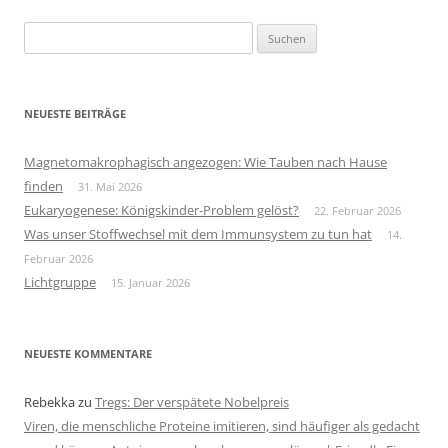
Suchen
nach:
NEUESTE BEITRÄGE
Magnetomakrophagisch angezogen: Wie Tauben nach Hause
finden
31. Mai 2026
Eukaryogenese: Königskinder-Problem gelöst?
22. Februar 2026
Was unser Stoffwechsel mit dem Immunsystem zu tun hat
14.
Februar 2026
Lichtgruppe
15. Januar 2026
NEUESTE KOMMENTARE
Rebekka
zu
Tregs: Der verspätete Nobelpreis
Viren, die menschliche Proteine imitieren, sind häufiger als gedacht