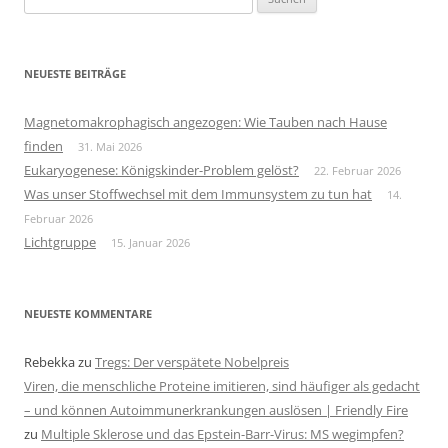
nach:
NEUESTE BEITRÄGE
Magnetomakrophagisch angezogen: Wie Tauben nach Hause
finden
31. Mai 2026
Eukaryogenese: Königskinder-Problem gelöst?
22. Februar 2026
Was unser Stoffwechsel mit dem Immunsystem zu tun hat
14.
Februar 2026
Lichtgruppe
15. Januar 2026
NEUESTE KOMMENTARE
Rebekka
zu
Tregs: Der verspätete Nobelpreis
Viren, die menschliche Proteine imitieren, sind häufiger als gedacht
– und können Autoimmunerkrankungen auslösen | Friendly Fire
zu
Multiple Sklerose und das Epstein-Barr-Virus: MS wegimpfen?