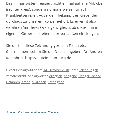
Das Immunsystem reagiert nicht einmal auf alle Mikroben
(rechter Kreis), sondern normalerweise nur auf
Krankheitserreger. Außerdem bekämpft es Krebs, der
durchaus zu unserem Körper gehört. Es erkennt also
Gefahren (mittleres Oval), ganz gleich, ob diese nun im
eigenen Körper entstehen oder von außen eindringen.
Sie dürfen diese Zeichnung gerne in Folien etc.
übernehmen, sofern Sie die Quelle angeben: Dr. Andrea
Kamphuis, https://autoimmunbuch.de
Dieser Beitrag wurde am
14. Oktober 2018
unter
Zeichnungen
veröffentlicht. Schlagwörter:
Allergien
,
Antigene
,
Danger Theory
,
Gefahren
,
Krebs
,
Mikroben
,
Pathogene
.