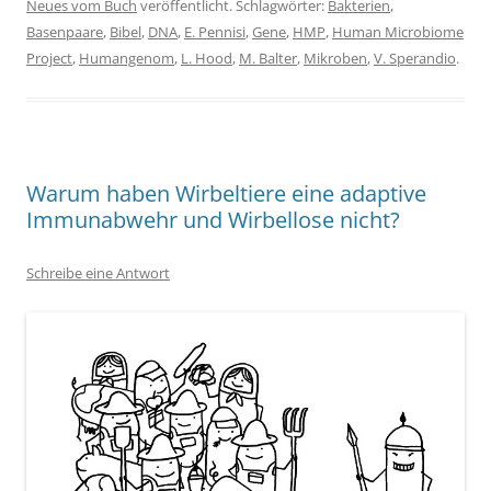
Neues vom Buch
veröffentlicht. Schlagwörter:
Bakterien
,
Basenpaare
,
Bibel
,
DNA
,
E. Pennisi
,
Gene
,
HMP
,
Human Microbiome
Project
,
Humangenom
,
L. Hood
,
M. Balter
,
Mikroben
,
V. Sperandio
.
Warum haben Wirbeltiere eine adaptive
Immunabwehr und Wirbellose nicht?
Schreibe eine Antwort