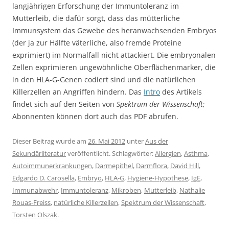
langjährigen Erforschung der Immuntoleranz im
Mutterleib, die dafür sorgt, dass das mütterliche
Immunsystem das Gewebe des heranwachsenden Embryos
(der ja zur Hälfte väterliche, also fremde Proteine
exprimiert) im Normalfall nicht attackiert. Die embryonalen
Zellen exprimieren ungewöhnliche Oberflächenmarker, die
in den HLA-G-Genen codiert sind und die natürlichen
Killerzellen an Angriffen hindern. Das
Intro
des Artikels
findet sich auf den Seiten von
Spektrum der Wissenschaft
;
Abonnenten können dort auch das PDF abrufen.
Dieser Beitrag wurde am
26. Mai 2012
unter
Aus der
Sekundärliteratur
veröffentlicht. Schlagwörter:
Allergien
,
Asthma
,
Autoimmunerkrankungen
,
Darmepithel
,
Darmflora
,
David Hill
,
Edgardo D. Carosella
,
Embryo
,
HLA-G
,
Hygiene-Hypothese
,
IgE
,
Immunabwehr
,
Immuntoleranz
,
Mikroben
,
Mutterleib
,
Nathalie
Rouas-Freiss
,
natürliche Killerzellen
,
Spektrum der Wissenschaft
,
Torsten Olszak
.