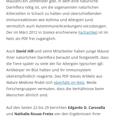
Mäusen) ein Zeitfenster gibt, in dem eine natürliche
Darmflora nötig ist, um die sogenannten natürlichen
Killerzellen in Schach zu halten und überschießenden
Immunreaktionen wie Asthma und Allergien (und
vermutlich auch Autoimmunerkrankungen) vorzubeugen.
Der im März 2012 in
Science
erschienene
Fachartikel
ist im
Netz als PDF frei zugänglich.
Auch
David Hill
und seine Mitarbeiter haben junge Mäuse
ihrer natürlichen Darmflora beraubt und festgestellt, dass
die Tiere später zu viele der für Allergien typischen IgE-
Antikörper im Blut hatten und ihr Immunsystem
überempfindlich reagierte. Das PDF dieses Artikels aus
Nature Medicine
findet sich
ebenfalls im Netz
. Beide
Forschergruppen vermuten, dass die Verhältnisse beim
Menschen ähnlich sind.
Auf den Seiten 22 bis 29 berichten
Edgardo D. Carosella
und
Nathalie Rouas-Freiss
von den Ergebnissen ihrer