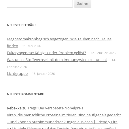
Suchen
nach:
NEUESTE BEITRÄGE
Magnetomakrophagisch angezogen: Wie Tauben nach Hause
finden
31. Mai 2026
Eukaryogenese: Königskinder-Problem gelöst?
22. Februar 2026
Was unser Stoffwechsel mit dem Immunsystem zu tun hat
14.
Februar 2026
Lichtgruppe
15. Januar 2026
NEUESTE KOMMENTARE
Rebekka
zu
Tregs: Der verspätete Nobelpreis
Viren, die menschliche Proteine imitieren, sind häufiger als gedacht
– und können Autoimmunerkrankungen auslösen | Friendly Fire
zu
Multiple Sklerose und das Epstein-Barr-Virus: MS wegimpfen?