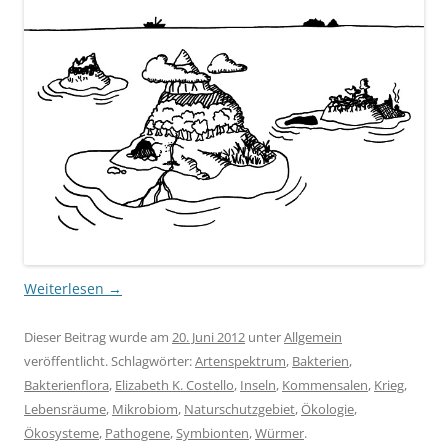
Weiterlesen
→
Dieser Beitrag wurde am
20. Juni 2012
unter
Allgemein
veröffentlicht. Schlagwörter:
Artenspektrum
,
Bakterien
,
Bakterienflora
,
Elizabeth K. Costello
,
Inseln
,
Kommensalen
,
Krieg
,
Lebensräume
,
Mikrobiom
,
Naturschutzgebiet
,
Ökologie
,
Ökosysteme
,
Pathogene
,
Symbionten
,
Würmer
.