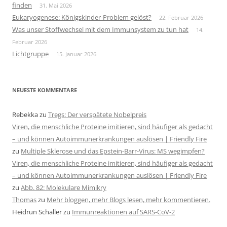
finden
31. Mai 2026
Eukaryogenese: Königskinder-Problem gelöst?
22. Februar 2026
Was unser Stoffwechsel mit dem Immunsystem zu tun hat
14.
Februar 2026
Lichtgruppe
15. Januar 2026
NEUESTE KOMMENTARE
Rebekka
zu
Tregs: Der verspätete Nobelpreis
Viren, die menschliche Proteine imitieren, sind häufiger als gedacht
– und können Autoimmunerkrankungen auslösen | Friendly Fire
zu
Multiple Sklerose und das Epstein-Barr-Virus: MS wegimpfen?
Viren, die menschliche Proteine imitieren, sind häufiger als gedacht
– und können Autoimmunerkrankungen auslösen | Friendly Fire
zu
Abb. 82: Molekulare Mimikry
Thomas
zu
Mehr bloggen, mehr Blogs lesen, mehr kommentieren.
Heidrun Schaller
zu
Immunreaktionen auf SARS-CoV-2