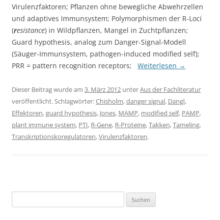
Virulenzfaktoren; Pflanzen ohne bewegliche Abwehrzellen
und adaptives Immunsystem; Polymorphismen der R-Loci
(
r
esistance
) in Wildpflanzen, Mangel in Zuchtpflanzen;
Guard hypothesis, analog zum Danger-Signal-Modell
(Säuger-Immunsystem, pathogen-induced modified self);
PRR = pattern recognition receptors;
Weiterlesen
→
Dieser Beitrag wurde am
3. März 2012
unter
Aus der Fachliteratur
veröffentlicht. Schlagwörter:
Chisholm
,
danger signal
,
Dangl
,
Effektoren
,
guard hypothesis
,
Jones
,
MAMP
,
modified self
,
PAMP
,
plant immune system
,
PTI
,
R-Gene
,
R-Proteine
,
Takken
,
Tameling
,
Transkriptionskoregulatoren
,
Virulenzfaktoren
.
Suchen
nach: