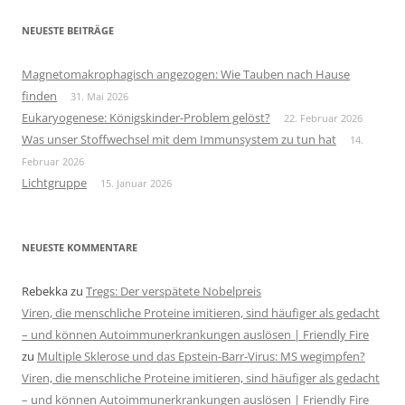
NEUESTE BEITRÄGE
Magnetomakrophagisch angezogen: Wie Tauben nach Hause
finden
31. Mai 2026
Eukaryogenese: Königskinder-Problem gelöst?
22. Februar 2026
Was unser Stoffwechsel mit dem Immunsystem zu tun hat
14.
Februar 2026
Lichtgruppe
15. Januar 2026
NEUESTE KOMMENTARE
Rebekka
zu
Tregs: Der verspätete Nobelpreis
Viren, die menschliche Proteine imitieren, sind häufiger als gedacht
– und können Autoimmunerkrankungen auslösen | Friendly Fire
zu
Multiple Sklerose und das Epstein-Barr-Virus: MS wegimpfen?
Viren, die menschliche Proteine imitieren, sind häufiger als gedacht
– und können Autoimmunerkrankungen auslösen | Friendly Fire