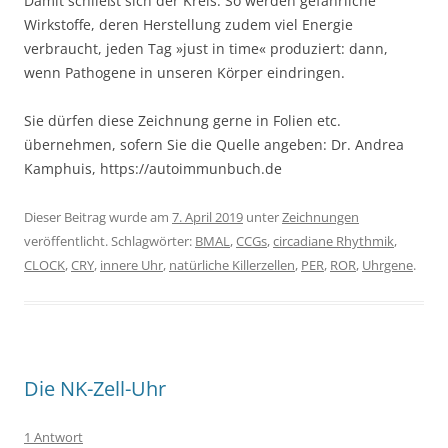
Damit schließt sich der Kreis. So werden gefährliche
Wirkstoffe, deren Herstellung zudem viel Energie
verbraucht, jeden Tag »just in time« produziert: dann,
wenn Pathogene in unseren Körper eindringen.
Sie dürfen diese Zeichnung gerne in Folien etc.
übernehmen, sofern Sie die Quelle angeben: Dr. Andrea
Kamphuis, https://autoimmunbuch.de
Dieser Beitrag wurde am
7. April 2019
unter
Zeichnungen
veröffentlicht. Schlagwörter:
BMAL
,
CCGs
,
circadiane Rhythmik
,
CLOCK
,
CRY
,
innere Uhr
,
natürliche Killerzellen
,
PER
,
ROR
,
Uhrgene
.
Die NK-Zell-Uhr
1 Antwort