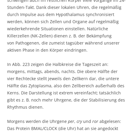
schwingen auch im restlichen Körper viele Vorgänge im 24-
Stunden-Takt. Dank dieser lokalen Uhren, die regelmäßig
durch Impulse aus dem Hypothalamus synchronisiert
werden, können sich Zellen und Organe auf regelmäßig
wiederkehrende Situationen einstellen. Natürliche
Killerzellen (NK-Zellen) dienen z. B. der Bekämpfung
von Pathogenen, die zumeist tagsüber während unserer
aktiven Phase in den Körper eindringen.
In Abb. 223 zeigen die Halbkreise die Tageszeit an:
morgens, mittags, abends, nachts. Die obere Hälfte der
vier Rechtecke stellt jeweils den Zellkern dar, die untere
Hälfte das Zytoplasma, also den Zellbereich außerhalb des
Kerns. Die Darstellung ist extrem vereinfacht; tatsächlich
gibt es z. B. noch mehr Uhrgene, die der Stabilisierung des
Rhythmus dienen.
Morgens werden die Uhrgene
per
,
cry
und
ror
abgelesen:
Das Protein BMAL/CLOCK (die Uhr) hat an sie angedockt