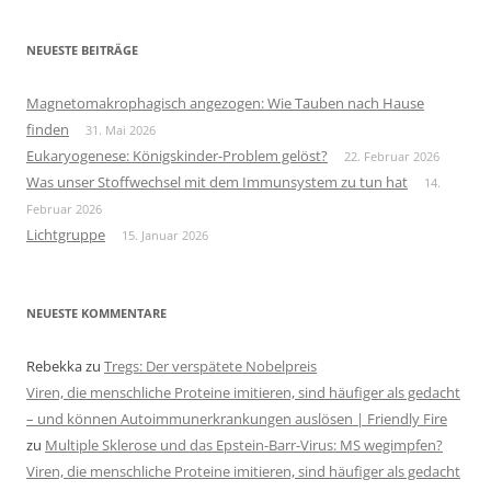
NEUESTE BEITRÄGE
Magnetomakrophagisch angezogen: Wie Tauben nach Hause
finden
31. Mai 2026
Eukaryogenese: Königskinder-Problem gelöst?
22. Februar 2026
Was unser Stoffwechsel mit dem Immunsystem zu tun hat
14.
Februar 2026
Lichtgruppe
15. Januar 2026
NEUESTE KOMMENTARE
Rebekka
zu
Tregs: Der verspätete Nobelpreis
Viren, die menschliche Proteine imitieren, sind häufiger als gedacht
– und können Autoimmunerkrankungen auslösen | Friendly Fire
zu
Multiple Sklerose und das Epstein-Barr-Virus: MS wegimpfen?
Viren, die menschliche Proteine imitieren, sind häufiger als gedacht