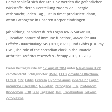
Damit schließt sich der Kreis. So werden die gefährlichen
Wirkstoffe, deren Herstellung zudem viel Energie
verbraucht, jeden Tag „just in time“ produziert: dann,
wenn Pathogene in unseren Körper eindringen.
(Abbildung inspiriert durch Logan RW & Sarkar DK,
„Circadian nature of immune function“,
Molecular and
Cellular Endocrinology
349 (2012) 82-90, und Gibbs JE & Ray
DW, „The role of the corcadian clock in rheumatoid
arthritis“,
Arthritis Research & Therapy
2013, 15:205)
Dieser Beitrag wurde am
12. August 2014
unter
Neues vom Buch
veröffentlicht. Schlagwörter:
BMAL
,
CCGs
,
circadiane Rhythmik
,
CLOCK
,
CRY
,
Gibbs
,
Granula
,
Hypothalamus
,
innere Uhr
,
Logan
,
natürliche Killerzellen
,
NK-Zellen
,
Pathogene
,
PER
,
Proteasom
,
Ribosomen
,
ROR
,
SCN
,
Tageszeit
,
TNF
,
Transkription
,
Zellkern
,
Zytoplasma
.